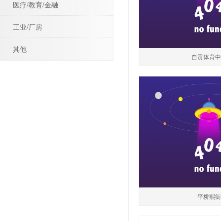
医疗/教育/金融
工业/厂房
其他
自贡体育中
平桥熙街