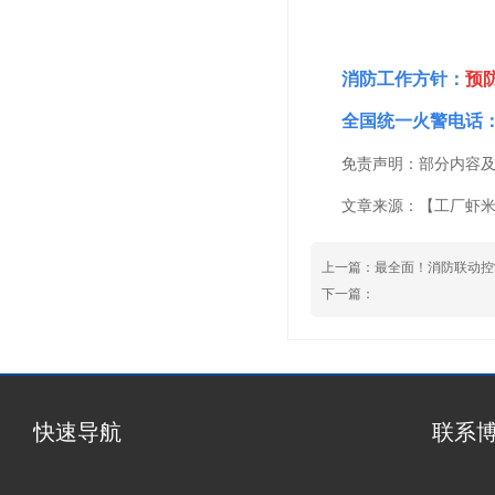
消防工作方针：
预
全国统一火警电话
免责声明：部分内容
文章来源：【工厂虾
上一篇：
最全面！消防联动控
下一篇：
快速导航
联系