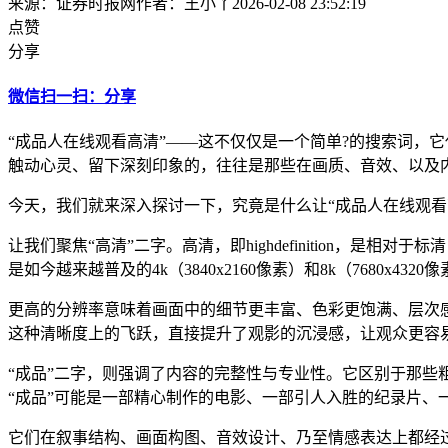
来源：证券时报网
作者：王小丫
2026-02-08 23:52:19
点赞
分享
微信扫一扫：分享
“成品人在线观看高清”——这不仅仅是一个简单?的搜索词，
触动心灵、留下深刻印象的，往往是那些在画质、音效、以及内
今天，我们就来深入探讨一下，究竟是什么让“成品人在线观看
让我们聚焦“高清”二字。高清，即highdefinition，是相对于标清（
是如今越来越普及的4k（3840x2160像素）和8k（7680x4320
更高的分辨率意味着画面中的细节更丰富、色彩更饱满、层次
这种清晰度上的飞跃，直接提升了观影的沉浸感，让观众更容易
“成品”二字，则强调了内容的完整性与专业性。它区别于那
“成品”可能是一部精心制作的电影、一部引人入胜的纪录片、
它们在叙事结构、画面构图、音效设计、乃至情感表达上都经过