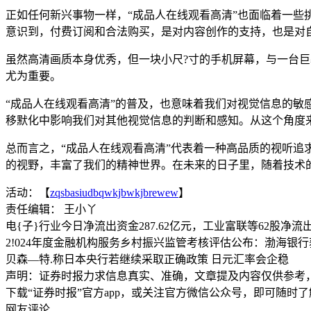
正如任何新兴事物一样，“成品人在线观看高清”也面临着一
意识到，付费订阅和合法购买，是对内容创作的支持，也是对
虽然高清画质本身优秀，但一块小尺?寸的手机屏幕，与一台巨
尤为重要。
“成品人在线观看高清”的普及，也意味着我们对视觉信息的敏
移默化中影响我们对其他视觉信息的判断和感知。从这个角度
总而言之，“成品人在线观看高清”代表着一种高品质的视听
的视野，丰富了我们的精神世界。在未来的日子里，随着技术
活动：【
zqsbasiudbqwkjbwkjbrewew
】
责任编辑： 王小丫
电{子}行业今日净流出资金287.62亿元，工业富联等62股净
2!024年度金融机构服务乡村振兴监管考核评估公布：渤海银行
贝森—特.称日本央行若继续采取正确政策 日元汇率会企稳
声明：证券时报力求信息真实、准确，文章提及内容仅供参考
下载“证券时报”官方app，或关注官方微信公众号，即可随时
网友评论