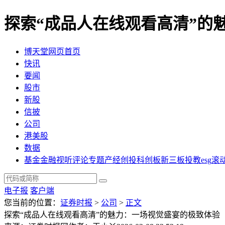
探索“成品人在线观看高清”的
博天堂网页首页
快讯
要闻
股市
新股
信披
公司
港美股
数据
基金
金融
视听
评论
专题
产经
创投
科创板
新三板
投教
esg
滚
电子报
客户端
您当前的位置：
证券时报
>
公司
>
正文
探索“成品人在线观看高清”的魅力：一场视觉盛宴的极致体验