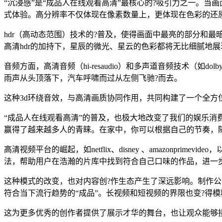
“沉浸感”是“成品人在线观看高清”最核心的?吸引力之一。
式体验。高分辨率不仅体现在像素数量上，更体现在色彩的还
hdr（高动态范围）技术的?普及，使得画面中最亮的部分和
高清hdr的加持下，星辰的微光、星云的色彩都将无比细腻地
音频方面，高清音频（hi-resaudio）和多声道音频技术（如
雨声从头顶落下，汽车呼啸而过从左侧飞驰?而去。
这种3d环绕音效，与高清画质协同作用，共同构建了一个全方
“成品人在线观看高清”的普及，也极大地改变了我们的娱乐消
赢得了越来越多人的青睐。在家中，你可以根据自己的节奏，
高清视频平台的崛起，如netflix、disney 、amazon
法，帮助用户在浩瀚的片库中找到符合自己口味的作品，进一
这种模式的改变，也对内容创?作生态产生了深远影响。制作
符合当下流行趋势的“成品”。长视频和短视频的界限也变?得
这为更多优秀的创作者提供了展示才华的舞台，也让观众能够