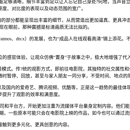
当画面足够清晰，细节丰富到足以让人忘记自己身处?何地，当声音
原度、对比度的表现以及动态范围的宽广。
最暗的部分都能呈现出丰富的细节，从而营造出更加逼真、更具冲
展现在眼前，那种震撼是标清画质无法比拟的。
dolbyatmos、dts:x）的发展，也为“成品人在线观看高清”
位的感官体验，让观众仿佛“置身”于故事之中，极大地增强了代
费模式。传?统的观影方式，即前往电影院，其独特的社交属性
随时暂停、回放，甚至与家人朋友一同分享，不受时间、地点的
primevideo，以及国内的爱奇艺、腾讯视频、优酷等，正是这一趋
步提升了观影的效率和满意度。
公司和平台方，开始更加注重为流媒体平台量身定制内容。他们
模糊，一些原本可能只会在电影院上映的作品，如今也可以通过
接触到更多元化、更具创意的内容。