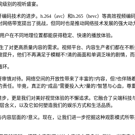
院级别的视听盛宴。
码技术的进步。h.264（avc）和h.265（hevc）等高效
对网络带宽提出了挑战，但同时也是推动网络技术发展的强大动
了用户在不同地理位置都能获得稳定、快速的播放体验。
催生了对更高质量内容的需求。视频平台、内容生产者们都在不断
提升，他们不再满足于模糊不?清的画面和单调乏味的剧情，而是
循环。
要审慎对待。网络空间的开放性带来了丰富的?内容，但?也伴随
责任。毕竟，真正的“成品”需要投入大?量的?智慧与心血，尊
的进步，更是我们对美好视觉体验的不懈追求。它融合了尖端科技
的深层含义，以及它如何塑造我们的娱乐方式和生活品质。
与内容层面的?意义。现在，让我们进一步挖掘这种观影模式所