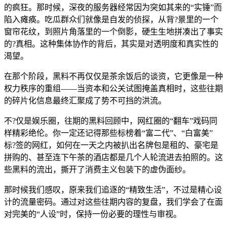
的疯狂。那时候，深夜的服务器经常因为突如其来的“实锤”而
陷入瘫痪。吃瓜群众们就像是自发的侦探，从背?景里的一个
窗帘花纹，到照片角落里的一个倒影，硬生生地拼凑出了事实
的?真相。这种集体协作的背后，其实是对透明度和真实性的
渴望。
在那个阶段，黑料不再仅仅是茶余饭后的谈资，它更像是一种
权力秩序的重组——当资本和公关试图掩盖真相时，这些往期
的碎片化信息最终汇聚成了势不可挡的洪流。
不?仅是娱乐圈，往期的黑料回顾中，网红圈的“翻车”戏码同
样精彩绝伦。你一定还记得那些标榜着“富二代”、“白富美”
标?签的网红，如何在一天之内被扒出名牌包是租的、豪宅是
拼购的、甚至连下午茶的酒店都是几个人轮流进去拍照的。这
些黑料的流出，撕开了消费主义包装下的虚伪面纱。
那时候我们感叹，原来我们追逐的“精致生活”，不过是精心设
计的流量密码。通过对这些往期内容的复盘，我们学会了在面
对完美的“人设”时，保持一份必要的理性与审视。