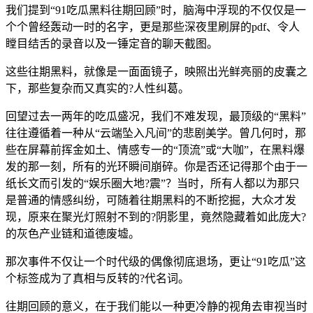
我们提到“91吃瓜黑料往期回顾”时，脑海中浮现的不仅仅是一
个个曾经轰动一时的名字，更是那些深夜里刷屏的pdf、令人
瞠目结舌的录音以及一锤定音的聊天截图。
这些往期黑料，就像是一面面镜子，映照出光鲜亮丽的皮囊之
下，那些复杂而又真实的?人性纠葛。
回望过去一两年的吃瓜盛况，我们不难发现，最顶级的“黑料”
往往遵循着一种从“云端坠入凡间”的悲剧美学。曾几何时，那
些在屏幕前挥金如土、情感专一的“顶流”或“大咖”，在黑料爆
发的那一刻，所有的光环瞬间崩碎。你是否还记得那个由于一
纸长文而引发的“娱乐圈大地?震”？当时，所有人都以为那只
是普通的情感纠纷，可随着往期黑料的不断挖掘，大众才发
现，原来在聚光灯照射不到的?阴影里，竟然隐藏着如此庞大?
的灰色产业链和道德废墟。
那次事件不仅让一个时代级的偶像彻底退场，更让“91吃瓜”这
个标签成为了真相与反转的?代名词。
往期回顾的意义，在于我们能以一种更冷静的视角去审视当时