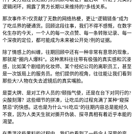
逻辑闭环，揭露了男方长期以来维持的?多线关系。
那次事件不?仅贡献了无数的网络热梗，更让“逻辑链条”成为
了吃瓜界的硬通货。回顾这段往事，我们不得不感慨，在数字
化生存的今天，一个人的每一次点赞、每一条转账记录、每一
个深夜的定位，都可能成为未来被公开处?刑的证据。
除了情感上的纠缠，往期回顾中还有一种非常有意思的现象，
那就是“圈内人爆料”。这种黑料往往带有极强的真实感和沉浸
感，比如某个剧组的化妆师、某个经纪公司的离职员工，甚至
是一次饭局上的服务员。他们提供的视角，往往能让我们看到
那些大?人物在失去滤镜后的真实嘴脸。
是耍大牌、是对工作人员的?颐指气使，还是在台下对同行的?
尖酸刻薄？这些细节的拼凑，让吃瓜的过程充满了某种“窥探
禁忌”的快感。这也是为什么“91吃瓜”的往期内容总是能经久
不衰，因为人类天生就对撕开伪装、探寻真相有着近乎本能的
渴望。
在重温这些黑料的过程中，我们也看到了一些令人深思的变