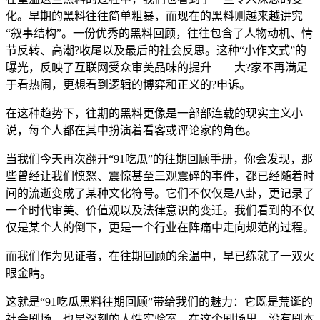
化。早期的黑料往往简单粗暴，而现在的黑料则越来越讲究
“叙事结构”。一份优秀的黑料回顾，往往包含了人物动机、情
节反转、高潮?收尾以及最后的社会反思。这种“小作文式”的
曝光，反映了互联网受众审美品味的提升——大?家不再满足
于看热闹，更想看到逻辑的博弈和正义的?申诉。
在这种趋势下，往期的黑料更像是一部部连载的现实主义小
说，每个人都在其中扮演着看客或评论家的角色。
当我们今天再次翻开“91吃瓜”的往期回顾手册，你会发现，那
些曾经让我们愤怒、震惊甚至三观震碎的事件，都已经随着时
间的流逝变成了某种文化符号。它们不仅仅是八卦，更记录了
一个时代审美、价值观以及法律意识的变迁。我们看到的不仅
仅是某个人的倒下，更是一个行业在阵痛中走向规范的过程。
而我们作为见证者，在往期回顾的余温中，早已练就了一双火
眼金睛。
这就是“91吃瓜黑料往期回顾”带给我们的魅力：它既是荒诞的
社会剧场，也是深刻的人性实验室。在这个剧场里，没有剧本