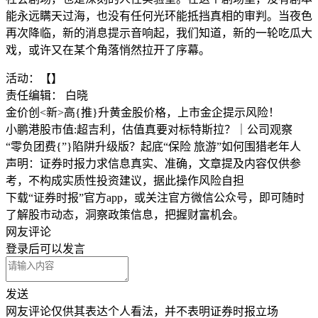
能永远瞒天过海，也没有任何光环能抵挡真相的审判。当夜色
再次降临，新的消息提示音响起，我们知道，新的一轮吃瓜大
戏，或许又在某个角落悄然拉开了序幕。
活动：【】
责任编辑： 白晓
金价创<新>高{推}升黄金股价格，上市金企提示风险！
小鹏港股市值:超吉利，估值真要对标特斯拉？｜公司观察
“零负团费{”}陷阱升级版？起底“保险 旅游”如何围猎老年人
声明：证券时报力求信息真实、准确，文章提及内容仅供参
考，不构成实质性投资建议，据此操作风险自担
下载“证券时报”官方app，或关注官方微信公众号，即可随时
了解股市动态，洞察政策信息，把握财富机会。
网友评论
登录
后可以发言
发送
网友评论仅供其表达个人看法，并不表明证券时报立场