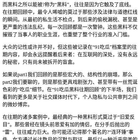
而黑料之所以能被?称为“黑料”，往往是因为它触及了底线。
在往期回顾中，最令人唏嘘的莫过于那些涉及法律与道德红线
的瞬间。从最初的私生活不检点，到后来的偷税漏税、甚至是
更严重的违法乱纪，每一次回顾都是一次警钟。这些黑料不仅
摧毁了当事人的职业生涯，也重塑了整个行业的准入门槛。
大众的记性或许并不好，但这些被记录在“91吃瓜”档案里的往
期内容，却会永远提醒着后来者：在互联网的深处，没有永远
的秘密，只有尚未被拆开的盲盒。
如果说part1我们回顾的是那些宏大的、结构性的崩塌，那么
part2我们要聊的，则是那些更具戏剧张力、甚至带有一丝荒诞
色彩的“吃瓜”细节。在“91吃瓜黑料往期回顾”的下半场，我们
看到的更多是关于社交媒体时代下，个人隐私与公共审判之间
的微妙博弈。
在往期的诸多案例中，最经典的一种黑料形式莫过于“旧爱反
目”。那些曾经在镜头前恩爱有加的情侣，在分手后抛出的
“雷”，往往威力巨大。你可能还记得那个著名的?“连环锤”事
件，女方通过长达数月的沉默与取证，最后以一种近乎完美的