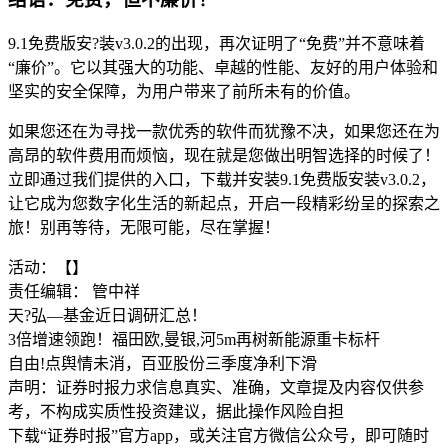
9.1免费版安?装v3.0.2的出现，再次证明了“免费”并不意味着
“廉价”。它以其强大的功能、卓越的性能、友好的用户体验和
坚实的安全保障，为用户带来了前所未有的价值。
如果您还在为寻找一款优秀的软件而犹豫不决，如果您还在为
高昂的软件费用而烦恼，现在就是您做出明智选择的时候了！
立即通过我们提供的入口，下载并安装9.1免费版安装v3.0.2，
让它成为您数字化生活的新起点，开启一段精彩纷呈的探索之
旅！别再等待，无限可能，尽在掌握！
活动：【】
责任编辑： 管中祥
天?弘—基金近日调研汇总！
3倍增速领跑！福田欧,曼银,河5m再树新能源重卡标杆
自由!点舆情未消，百亚股份三季度净利下滑
声明：证券时报力求信息真实、准确，文章提及内容仅供参
考，不构成实质性投资建议，据此操作风险自担
下载“证券时报”官方app，或关注官方微信公众号，即可随时