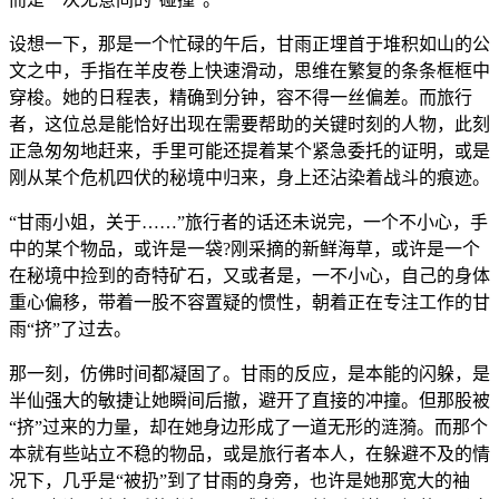
设想一下，那是一个忙碌的午后，甘雨正埋首于堆积如山的公
文之中，手指在羊皮卷上快速滑动，思维在繁复的条条框框中
穿梭。她的日程表，精确到分钟，容不得一丝偏差。而旅行
者，这位总是能恰好出现在需要帮助的关键时刻的人物，此刻
正急匆匆地赶来，手里可能还提着某个紧急委托的证明，或是
刚从某个危机四伏的秘境中归来，身上还沾染着战斗的痕迹。
“甘雨小姐，关于……”旅行者的话还未说完，一个不小心，手
中的某个物品，或许是一袋?刚采摘的新鲜海草，或许是一个
在秘境中捡到的奇特矿石，又或者是，一不小心，自己的身体
重心偏移，带着一股不容置疑的惯性，朝着正在专注工作的甘
雨“挤”了过去。
那一刻，仿佛时间都凝固了。甘雨的反应，是本能的闪躲，是
半仙强大的敏捷让她瞬间后撤，避开了直接的冲撞。但那股被
“挤”过来的力量，却在她身边形成了一道无形的涟漪。而那个
本就有些站立不稳的物品，或是旅行者本人，在躲避不及的情
况下，几乎是“被扔”到了甘雨的身旁，也许是她那宽大的袖