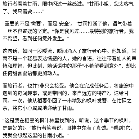
旅行者看着甘雨，眼中闪过一丝感激。“甘雨小姐，您太客气
了。我只需要……”
“重要的不是‘需要’，而是‘安全’。”甘雨打断了他，语气带着
一丝不容置疑的坚定。“你是我见过……最特别的旅行者。我
不希望，看到任何意外发生。”
这句话，如同一股暖流，瞬间涌入了旅行者心中。他知道，甘
雨不是一个轻易表达情感的人，她的言语，往往带着仙人的审
慎和理智，但此刻，她话语中的那份“不希望看到意外”，却比
任何甜言蜜语都更加动人。
而旅行者，也并?非只会接受。他会在完成任务后，将旅途中
遇到的奇闻趣事，或是带回的，来自远方的特产?，送给甘
雨。一次，他从稻妻带回了一串精致的枫叶发簪，在忙碌之
余，将它小心翼翼地递给了甘雨。
“这是我在稻妻的枫叶林里找到的，听说，这个季节的枫叶，
是最好的?。”旅行者笑着说，眼神中充满了真诚。“看到?它，
我就会想起这里的甘雨小姐。”