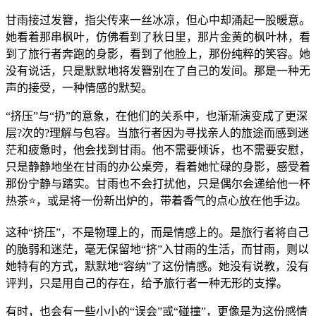
甘雨接过发簪，指尖传来一丝冰凉，但心中却涌起一股暖意。
她看着那串枫叶，仿佛看到了秋日里，那片金黄的枫叶林，看
到了旅行者奔跑的身影，看到了他脸上，那份纯粹的笑容。她
没有说话，只是默默地将发簪别在了自己的发间。那是一种无
声的接受，一种情感的默契。
“挤压”与“扔”的意象，在他们的关系中，也渐渐演变成了更深
层?次的?理解与包容。当旅行者因为寻找亲人的旅途而感到迷
茫和疲惫时，他会找到甘雨。他不需要倾诉，也不需要安慰，
只是静静地坐在甘雨的办公桌旁，看着她忙碌的身影，感受着
那份宁静与踏实。甘雨也不会打扰他，只是偶尔会递给他一杯
热茶⭐，或是将一份新出炉的，带着香气的点心放在他手边。
这种“挤压”，不是物理上的，而是情感上的。是旅行者将自己
的脆弱和迷茫，毫无保留地“挤”入甘雨的生活，而甘雨，则以
她特有的方式，默默地“容纳”了这份情感。她没有说教，没有
评判，只是用自己的存在，给予旅行者一种无形的支撑。
有时，也会有一些小小的“误会”或“碰撞”，更像是为这份感情