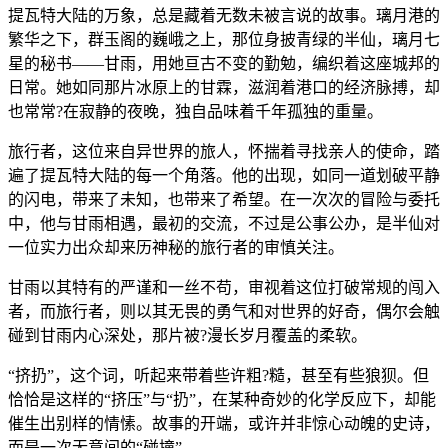
提瓦特大陆的万象，总是藏着无数未被言说的故事。璃月港的
繁华之下，群玉阁的巍峨之上，那位身披青绿的半仙，璃月七
星的秘书——甘雨，用她亘古不变的勤勉，编织着这座城邦的
日常。她如同那片冰原上的甘霖，滋润着港口的经济脉搏，却
也常常?在寂静的夜晚，独自品味着千年孤独的重量。
旅行者，这位来自异世界的旅人，怀揣着寻找亲人的使命，踏
遍了提瓦特大陆的每一个角落。他的出现，如同一道划破平静
的闪电，带来了未知，也带来了希望。在一次次的冒险与委托
中，他与甘雨相遇，最初的交流，不过是公事公办，是半仙对
一位实力出众却来历神秘的旅行者的审慎关注。
甘雨以其特有的严谨和一丝不苟，审视着这位打破常规的闯入
者，而旅行者，则以其无畏的勇气和对世界的好奇，偶尔会触
碰到甘雨内心深处，那片被?漫长岁月覆盖的柔软。
“挤扔”，这个词，听起来带着些许粗?糙，甚至有些狼狈。但
恰恰是这样的“挤压”与“扔”，在某种奇妙的化学反应下，却能
催生出别样的情愫。故事的开端，或许并非惊心动魄的史诗，
而是一次无意间的“碰撞”。