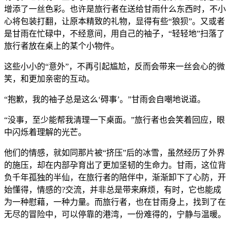
增添了一丝色彩。也许是旅行者在送给甘雨什么东西时，不小
心将包装打翻，让原本精致的礼物，显得有些“狼狈”。又或者
是甘雨在忙碌中，不经意间，用自己的袖子，“轻轻地”扫落了
旅行者放在桌上的某个小物件。
这些小小的“意外”，不再引起尴尬，反而会带来一丝会心的微
笑，和更加亲密的互动。
“抱歉，我的袖子总是这么‘碍事’。”甘雨会自嘲地说道。
“没事，至少能帮我清理一下桌面。”旅行者也会笑着回应，眼
中闪烁着理解的光芒。
他们的情感，就如同那片被“挤压”后的冰雪，虽然经历了外界
的施压，却在内部孕育出了更加坚韧的生命力。甘雨，这位背
负千年孤独的半仙，在旅行者的陪伴中，渐渐卸下了心防，开
始懂得，情感的?交流，并非总是带来麻烦，有时，它也能成
为一种慰藉，一种力量。而旅行者，也在甘雨身上，找到了在
无尽的冒险中，可以停靠的港湾，一份难得的，宁静与温暖。