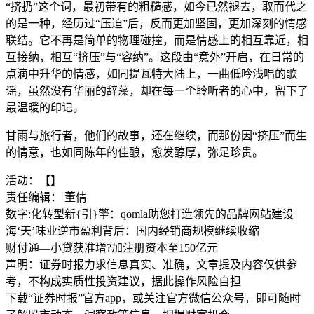
“挤扔”这个词，最初带有的粗糙感，如今已然褪去，取而代之
的是一种，经历过“压迫”后，反而更加坚固，更加深刻的情感
联结。它不再是简单的物理碰撞，而是情感上的相互靠近，相
互接纳，相互“挤压”与“容纳”。这段由“意外”开启，在日常的
点滴中升华的情感，如同提瓦特大陆上，一曲低吟浅唱的歌
谣，虽然没有华丽的辞藻，却在每一个聆听者的心中，留下了
最温暖的印记。
甘雨与旅行者，他们的故事，还在继续，而那份因“挤压”而生
的情意，也如同陈年的佳酿，愈发醇厚，弥足珍贵。
活动：【】
责任编辑： 董倩
数字:化转型新{引}擎：qomla助您打造领先的品牌网站建设
海‘天’味业逆市盈利背后：国内经销商规模继续收缩
财付通—小贷获准增?加注册资本至150亿元
声明：证券时报力求信息真实、准确，文章提及内容仅供参
考，不构成实质性投资建议，据此操作风险自担
下载“证券时报”官方app，或关注官方微信公众号，即可随时