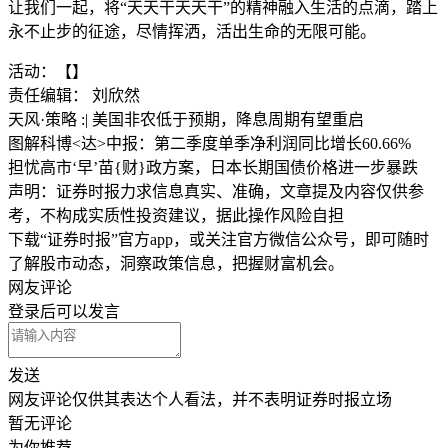
让我们一起，将“天天干天天干”的精神融入生活的点滴，踏上
永不止步的征途，尽情挥洒，活出生命的无限可能。
活动：【】
责任编辑： 刘欣然
天风·策略 :| 美国非农低于预期，降息周期有望重启
图解科博<达>中报：第二季度单季净利润同比增长60.66%
担忧高市‘早’苗{财}政方案，日本长期国债价格进一步暴跌
声明：证券时报力求信息真实、准确，文章提及内容仅供参
考，不构成实质性投资建议，据此操作风险自担
下载“证券时报”官方app，或关注官方微信公众号，即可随时
了解股市动态，洞察政策信息，把握财富机会。
网友评论
登录
后可以发言
发送
网友评论仅供其表达个人看法，并不表明证券时报立场
暂无评论
为你推荐