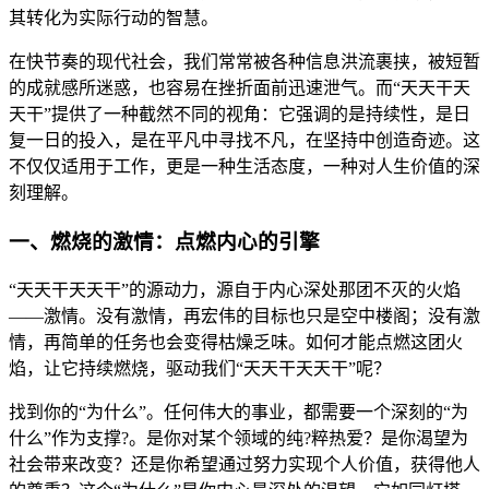
其转化为实际行动的智慧。
在快节奏的现代社会，我们常常被各种信息洪流裹挟，被短暂
的成就感所迷惑，也容易在挫折面前迅速泄气。而“天天干天
天干”提供了一种截然不同的视角：它强调的是持续性，是日
复一日的投入，是在平凡中寻找不凡，在坚持中创造奇迹。这
不仅仅适用于工作，更是一种生活态度，一种对人生价值的深
刻理解。
一、燃烧的激情：点燃内心的引擎
“天天干天天干”的源动力，源自于内心深处那团不灭的火焰
——激情。没有激情，再宏伟的目标也只是空中楼阁；没有激
情，再简单的任务也会变得枯燥乏味。如何才能点燃这团火
焰，让它持续燃烧，驱动我们“天天干天天干”呢？
找到你的“为什么”。任何伟大的事业，都需要一个深刻的“为
什么”作为支撑?。是你对某个领域的纯?粹热爱？是你渴望为
社会带来改变？还是你希望通过努力实现个人价值，获得他人