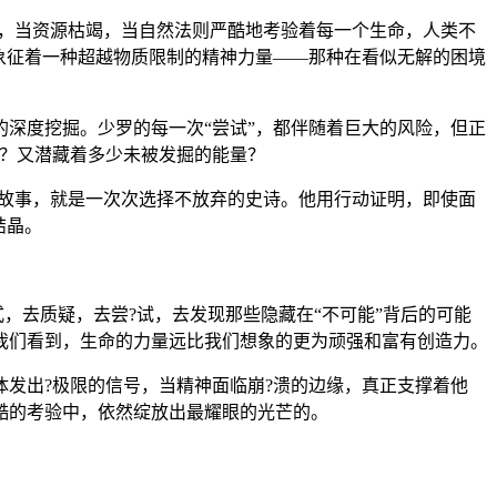
乏，当资源枯竭，当自然法则严酷地考验着每一个生命，人类不
象征着一种超越物质限制的精神力量——那种在看似无解的困境
深度挖掘。少罗的每一次“尝试”，都伴随着巨大的风险，但正
少？又潜藏着多少未被发掘的能量？
的故事，就是一次次选择不放弃的史诗。他用行动证明，即使面
结晶。
，去质疑，去尝?试，去发现那些隐藏在“不可能”背后的可能
我们看到，生命的力量远比我们想象的更为顽强和富有创造力。
发出?极限的信号，当精神面临崩?溃的边缘，真正支撑着他
酷的考验中，依然绽放出最耀眼的光芒的。