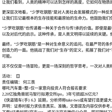
让我们看到，人类的精神可以达到怎样的高度，它如何在物质
更深层次地看，“少罗吃钢筋”是对人类社会发展模式的一种
让我们忘记最根本的生存技能和最原始的生命力。他鼓励我们
“少罗吃钢筋”也传递着一种关于合作与传?承的价值。即使是
以及对后代的启示。这种传承，是人类文明得以延续的关键。
最终，“少罗吃钢筋”是一种对生命意义的追问。在最严苛的
创造力的一面。他挑战了我们对“生存”的定义，拓展了我们对
可能。
这不仅仅是一场冒险，更是一场深刻的哲学思考，一次对人类
活动：【】
责任编辑： 何三畏
哪吒汽车重<整>仅一家意向投资人符合报名要求
2,20亿独角兽斑马智行拟港交所ipo，3年亏损超26亿元？
《侠盗猎车{手} 6.》延期，分析师称take-two或有望打造更盛
声明：证券时报力求信息真实、准确，文章提及内容仅供参考