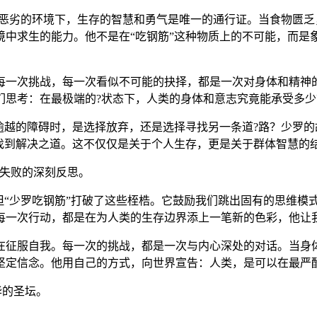
在恶劣的环境下，生存的智慧和勇气是唯一的通行证。当食物匮
境中求生的能力。他不是在“吃钢筋”这种物质上的不可能，而是
每一次挑战，每一次看似不可能的抉择，都是一次对身体和精神的
们思考：在最极端的?状态下，人类的身体和意志究竟能承受多
逾越的障碍时，是选择放弃，还是选择寻找另一条道?路？少罗
找到解决之道。这不仅仅是关于个人生存，更是关于群体智慧的
对失败的深刻反思。
但“少罗吃钢筋”打破了这些桎梏。它鼓励我们跳出固有的思维模式
每一次行动，都是在为人类的生存边界添上一笔新的色彩，他让
在征服自我。每一次的挑战，都是一次与内心深处的对话。当身体
坚定信念。他用自己的方式，向世界宣告：人类，是可以在最严
华的圣坛。