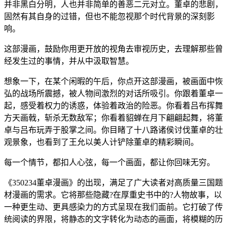
并非黑白分明，人也并非简单的善恶二元对立。董卓的悲剧，
固然有其自身的过错，但也不能忽视那个时代背景的深刻影
响。
这部漫画，鼓励你用更开放的视角去审视历史，去理解那些曾
经发生过的事情，并从中汲取智慧。
想象一下，在某个闲暇的午后，你点开这部漫画，被画面中恢
弘的战场所震撼，被人物间激烈的对话所吸引。你跟着董卓一
起，感受着权力的诱惑，体验着政治的险恶。你看着吕布挥舞
方天画戟，斩杀无数敌军；你看着貂蝉在月下翩翩起舞，将董
卓与吕布玩弄于股掌之间。你目睹了十八路诸侯讨伐董卓的壮
观景象，也看到了王允以美人计铲除董卓的精彩瞬间。
每一个情节，都扣人心弦，每一个画面，都让你回味无穷。
《350234董卓漫画》的出现，满足了广大读者对高质量三国题
材漫画的需求。它将那些隐藏?在厚重史书中的?人物故事，以
一种更生动、更具感染力的方式呈现在我们面前。它打破了传
统阅读的界限，将静态的文字转化为动态的画面，将模糊的历