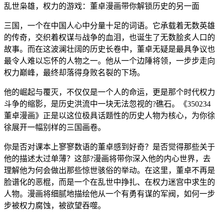
乱世枭雄，权力的游戏：董卓漫画带你解锁历史的另一面
三国，一个在中国人心中分量十足的词语。它承载着无数英雄
的传奇，交织着权谋与战争的血泪，也诞生了无数脍炙人口的
故事。而在这波澜壮阔的历史长卷中，董卓无疑是最具争议也
最令人难以忘怀的人物之一。他从一个边陲将领，一步步走向
权力巅峰，最终却落得身败名裂的下场。
他的崛起与覆灭，不仅仅是一个人的命运，更是那个时代权力
斗争的缩影，是历史洪流中一块无法忽视的?礁石。《350234
董卓漫画》正是以这位极具话题性的历史人物为核心，为你徐
徐展开一幅别样的三国画卷。
你是否对课本上寥寥数语的董卓感到好奇？是否觉得那些关于
他的描述太过单薄？这部?漫画将带你深入他的内心世界，去
理解他为何会做出那些惊世骇俗的举动。在这里，董卓不再是
脸谱化的恶棍，而是一个在乱世中挣扎、在权力迷宫中求生的
人物。漫画将细腻地描绘他从一个有勇有谋的军阀，如何一步
步被权力腐蚀，被欲望吞噬。