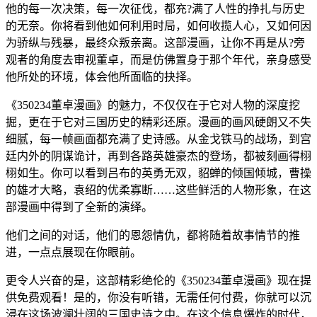
他的每一次决策，每一次征伐，都充?满了人性的挣扎与历史
的无奈。你将看到他如何利用时局，如何收揽人心，又如何因
为骄纵与残暴，最终众叛亲离。这部漫画，让你不再是从?旁
观者的角度去审视董卓，而是仿佛置身于那个年代，亲身感受
他所处的环境，体会他所面临的抉择。
《350234董卓漫画》的魅力，不仅仅在于它对人物的深度挖
掘，更在于它对三国历史的精彩还原。漫画的画风硬朗又不失
细腻，每一帧画面都充满了史诗感。从金戈铁马的战场，到宫
廷内外的阴谋诡计，再到各路英雄豪杰的登场，都被刻画得栩
栩如生。你可以看到吕布的英勇无双，貂蝉的倾国倾城，曹操
的雄才大略，袁绍的优柔寡断……这些鲜活的人物形象，在这
部漫画中得到了全新的演绎。
他们之间的对话，他们的恩怨情仇，都将随着故事情节的推
进，一点点展现在你眼前。
更令人兴奋的是，这部精彩绝伦的《350234董卓漫画》现在提
供免费观看！是的，你没有听错，无需任何付费，你就可以沉
浸在这场波澜壮阔的三国史诗之中。在这个信息爆炸的时代，