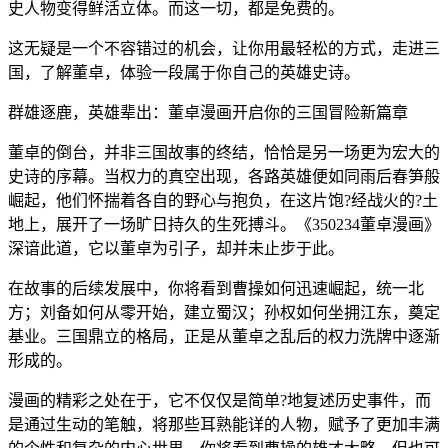
史人物变得鲜活立体。而这一切，都是免费的。
这无疑是一个不容错过的机会，让你用最轻松的方式，走进三
国，了解董卓，体验一段属于你自己的英雄史诗。
群雄逐鹿，英雄辈出：董卓漫画开启你的三国冒险新篇章
董卓的倒台，并非三国故事的终结，恰恰是另一场更为宏大的
史诗的序幕。当权力的真空出现，各路英雄便如同雨后春笋般
崛起，他们怀揣着各自的野心与抱负，在这片饱?经战火的?土
地上，展开了一场旷日持久的生死搏斗。《350234董卓漫画》
深谙此道，它以董卓为引子，却并未止步于此。
在故事的后续发展中，你将看到曹操如何迅速崛起，统一北
方；刘备如何从零开始，建立蜀汉；孙权如何坐拥江东，奠定
基业。三国鼎立的格局，正是从董卓之乱后的权力洗牌中逐渐
形成的。
漫画的精彩之处在于，它不仅仅是简单?地复述历史事件，而
是通过生动的笔触，将那些耳熟能详的人物，赋予了更加丰满