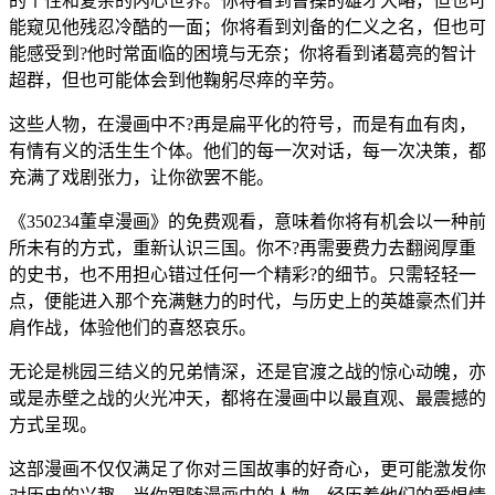
的个性和复杂的内心世界。你将看到曹操的雄才大略，但也可
能窥见他残忍冷酷的一面；你将看到刘备的仁义之名，但也可
能感受到?他时常面临的困境与无奈；你将看到诸葛亮的智计
超群，但也可能体会到他鞠躬尽瘁的辛劳。
这些人物，在漫画中不?再是扁平化的符号，而是有血有肉，
有情有义的活生生个体。他们的每一次对话，每一次决策，都
充满了戏剧张力，让你欲罢不能。
《350234董卓漫画》的免费观看，意味着你将有机会以一种前
所未有的方式，重新认识三国。你不?再需要费力去翻阅厚重
的史书，也不用担心错过任何一个精彩?的细节。只需轻轻一
点，便能进入那个充满魅力的时代，与历史上的英雄豪杰们并
肩作战，体验他们的喜怒哀乐。
无论是桃园三结义的兄弟情深，还是官渡之战的惊心动魄，亦
或是赤壁之战的火光冲天，都将在漫画中以最直观、最震撼的
方式呈现。
这部漫画不仅仅满足了你对三国故事的好奇心，更可能激发你