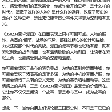
对历史的兴趣。当你跟随漫画中的人物，经历着他们的爱恨情
仇，感受着他们的悲欢离合，你或许会开始思考，是什么样的
时代?，塑造了这样的人物？是什么样的选择，改变了历史的
走向？这种思考，远比死记硬背历史事件来得更为深刻和有意
义。
《350234董卓漫画》在画面表现上同样可圈可点。人物的服
饰、兵器的?细节，战场的气势，都经过精心的设计和描绘，
力求还原那个时代的风貌。漫画的叙事节奏也张弛有度，既有
紧张刺激的战争场面，也有温情脉脉的人物刻画，让读者在紧
张之余，也能感受到故事的深度和温度。
你可能会惊叹于吕布的骁勇善战，为他的悲剧命运而唏嘘；你
可能会赞叹于诸葛亮的足智多谋，为他的神机妙算而折服；你
可能会惋惜于关羽的忠义无双，为他的英勇牺牲而动容。这些
情感上的共鸣，正是《350234董卓漫画》最宝贵的价值所在。
它让你不仅仅是阅读一个故事，更是参与其中，成为故事的一
部分。
想象一下，当你向朋友们谈论起三国历史时，不再是干巴巴的