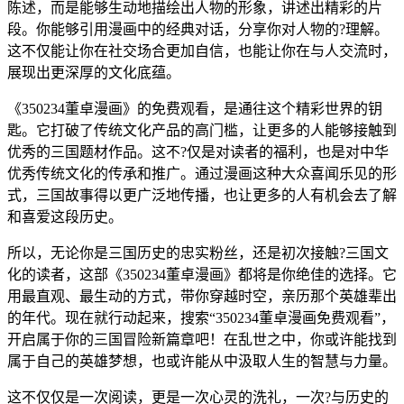
陈述，而是能够生动地描绘出人物的形象，讲述出精彩的片
段。你能够引用漫画中的经典对话，分享你对人物的?理解。
这不仅能让你在社交场合更加自信，也能让你在与人交流时，
展现出更深厚的文化底蕴。
《350234董卓漫画》的免费观看，是通往这个精彩世界的钥
匙。它打破了传统文化产品的高门槛，让更多的人能够接触到
优秀的三国题材作品。这不?仅是对读者的福利，也是对中华
优秀传统文化的传承和推广。通过漫画这种大众喜闻乐见的形
式，三国故事得以更广泛地传播，也让更多的人有机会去了解
和喜爱这段历史。
所以，无论你是三国历史的忠实粉丝，还是初次接触?三国文
化的读者，这部《350234董卓漫画》都将是你绝佳的选择。它
用最直观、最生动的方式，带你穿越时空，亲历那个英雄辈出
的年代。现在就行动起来，搜索“350234董卓漫画免费观看”，
开启属于你的三国冒险新篇章吧！在乱世之中，你或许能找到
属于自己的英雄梦想，也或许能从中汲取人生的智慧与力量。
这不仅仅是一次阅读，更是一次心灵的洗礼，一次?与历史的