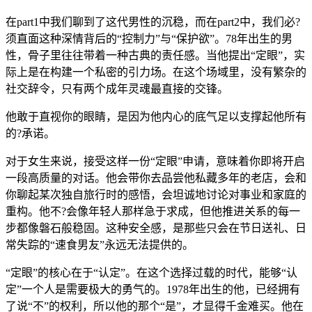
在part1中我们聊到了这代男性的沉稳，而在part2中，我们必?
须直面这种深情背后的“控制力”与“保护欲”。78年出生的男
性，骨子里往往带着一种古典的责任感。当他提出“定眼”，实
际上是在构建一个私密的引力场。在这个场域里，没有繁杂的
社交辞令，只有两个成年灵魂最直接的交锋。
他敢于直视你的眼睛，是因为他内心的底气足以支撑起他所有
的?承诺。
对于女生来说，接受这样一份“定眼”申请，意味着你即将开启
一段高质量的对话。他会带你去品尝他私藏多年的老店，会和
你聊起某次独自旅行时的感悟，会坦诚地讨论对事业和家庭的
重构。他不?会像年轻人那样急于求成，但他推进关系的每一
步都像磐石般稳固。这种安全感，是那些只会在节日送礼、日
常失踪的“速食男友”永远无法提供的。
“定眼”的核心在于“认定”。在这个选择过载的时代，能够“认
定”一个人是需要极大的勇气的。1978年出生的他，已经拥有
了说“不”的权利，所以他的那个“是”，才显得千金难买。他在