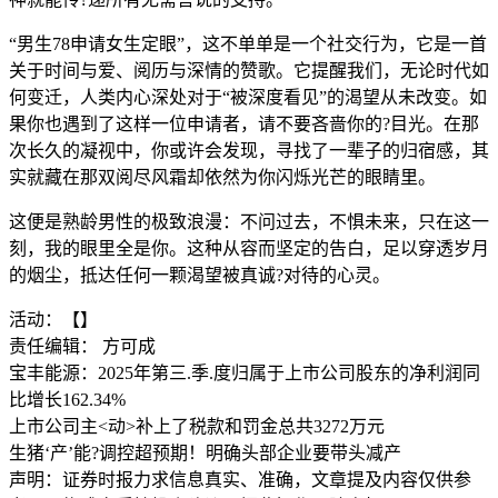
“男生78申请女生定眼”，这不单单是一个社交行为，它是一首
关于时间与爱、阅历与深情的赞歌。它提醒我们，无论时代如
何变迁，人类内心深处对于“被深度看见”的渴望从未改变。如
果你也遇到了这样一位申请者，请不要吝啬你的?目光。在那
次长久的凝视中，你或许会发现，寻找了一辈子的归宿感，其
实就藏在那双阅尽风霜却依然为你闪烁光芒的眼睛里。
这便是熟龄男性的极致浪漫：不问过去，不惧未来，只在这一
刻，我的眼里全是你。这种从容而坚定的告白，足以穿透岁月
的烟尘，抵达任何一颗渴望被真诚?对待的心灵。
活动：【】
责任编辑： 方可成
宝丰能源：2025年第三.季.度归属于上市公司股东的净利润同
比增长162.34%
上市公司主<动>补上了税款和罚金总共3272万元
生猪‘产’能?调控超预期！明确头部企业要带头减产
声明：证券时报力求信息真实、准确，文章提及内容仅供参