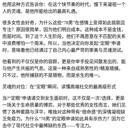
他用这种方式告诉你：在这个快节奏的时代，慢下来凝视一个
人的灵魂，是他所能给出的最高礼遇。
很多女性会好奇，为什么这些“78男”在感情上变得如此挑剔且
专注？原因很简单，因为他们明白成本。这种成本不是金钱，
而是时间。到了这个人生阶段，他们不再愿意在不匹配的关系
中浪费哪怕一个周末。所以，当他决定向你发起“定眼”申请
时，意味着他已经通过了自己内心最严苛的审美与灵魂测试。
他看到的不仅仅是你的容颜，更是你举手投足间散发出的、能
与他产生共振的气息。这是一种来自成熟男性的?精准猎捕，
只不过，他所捕获的不是猎物，而是余生的唯一。
灵魂的对位：在“定眼”瞬间，读懂高端社交的最高级形式
当?“定眼”申请递交到女生面前时，这不仅是一次?选择，更是
一场关于生命质量的博弈。对于那些优秀的女性而言，她们见
惯了各种套路与浮华，唯独对这种带有“宿命感”的深情凝视缺
乏免疫力。为什么“78男”的定眼申请如此具有杀伤力？因为它
击中了现代社交中最稀缺的东西——专注力。