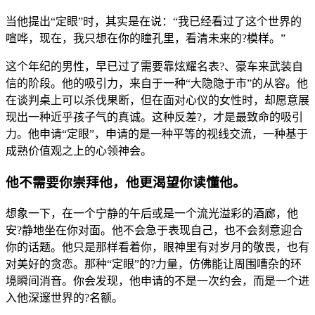
当他提出“定眼”时，其实是在说：“我已经看过了这个世界的
喧哗，现在，我只想在你的瞳孔里，看清未来的?模样。”
这个年纪的男性，早已过了需要靠炫耀名表?、豪车来武装自
信的阶段。他的吸引力，来自于一种“大隐隐于市”的从容。他
在谈判桌上可以杀伐果断，但在面对心仪的女性时，却愿意展
现出一种近乎孩子气的真诚。这种反差?，才是最致命的吸引
力。他申请“定眼”，申请的是一种平等的视线交流，一种基于
成熟价值观之上的心领神会。
他不需要你崇拜他，他更渴望你读懂他。
想象一下，在一个宁静的午后或是一个流光溢彩的酒廊，他
安?静地坐在你对面。他不会急于表现自己，也不会刻意迎合
你的话题。他只是那样看着你，眼神里有对岁月的敬畏，也有
对美好的贪恋。那种“定眼”的?力量，仿佛能让周围嘈杂的环
境瞬间消音。你会发现，他申请的不是一次约会，而是一个进
入他深邃世界的?名额。