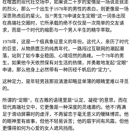
在喧嚣的现代社交场中，如果说二十岁的爱情是一场说走就走
的烈火，那么一个出生于1978年的男性的表白，则更像是一场
深思熟虑后的星火。当?“男生78申请女生定眼”这一词条出现
在高端社交圈时，它所承载的绝不仅仅是一次简单的交友请
求，而是一个时代的缩影与一个男人半生的精华萃取。
1978年，这是一个极具象征意义的年份。这代人，亲历了时代
的巨变，从物质匮乏的纯真年代，一路闯过互联网的潮起潮
落，站到了如今事业稳固、心境坦然的高峰。一个78年的男
生，如果他今天依然保有对生活的热情，并勇敢地发起“定眼”
申请，那么他身上必然带有一种历经千帆后的“定力”。
这种定力，是年轻男孩那双清澈却略显单薄的眼睛里难以寻觅
的。
所谓的“定眼”，在古雅的语境里是“认定、凝视”的意思，而在
现代高端社交中，它更像是一种深度的灵魂邀约。他不?再满
足于滑动屏幕时的虚浮，不再留恋于毫无意义的暧昧博弈。他
的眼神里有故事，但他不轻易诉苦；他的眉宇间有风霜，但他
更懂得如何为心爱的女人遮风挡雨。