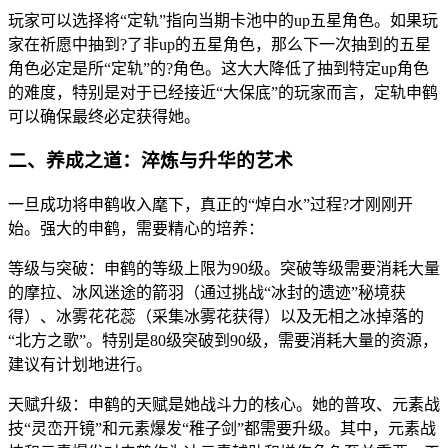
玩家可以选择将“定轨”指向当期卡池中的up五星角色。如果玩
家在祈愿中抽到?了非up的五星角色，那么下一次抽到的五星
角色必定是所“定轨”的?角色。这大大降低了抽到特定up角色
的难度，特别是对于已经接近“大保底”的玩家而言，定轨申鹤
可以确保最终必定获得她。
二、养成之道：淬炼与升华的艺术
一旦成功将申鹤收入麾下，真正的“焯白水”过程?才刚刚开
始。强大的申鹤，需要精心的培养：
等级与突破：申鹤的等级上限为90级。突破等级需要消耗大量
的摩拉、冰风迷途的箭羽（通过挑战“冰封的遗迹”秘境获
得）、冰雾花花蕊（采集冰雾花获得）以及无相之冰掉落的
“北方之歌”。特别是80级突破到90级，需要消耗大量的资源，
建议有计划地进行。
天赋升级：申鹤的天赋是她战斗力的核心。她的普攻、元素战
技“灵峦开镜”和元素爆发“稚子剑”都需要升级。其中，元素战