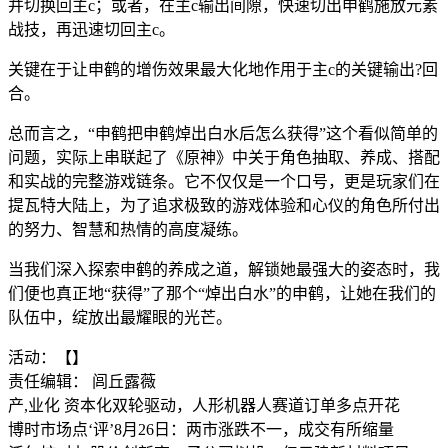
并切换回主c；或者，在主c输出间隙，快速切出申鹤施放元素
战技，再迅速切回主c。
关键在于让申鹤的增伤效果最大化地作用于主c的关键输出?回
合。
总而言之，“申鹤把申鹤焯出白水后怎么获得”这个看似简单的
问题，实际上串联起了《原神》中关于角色抽取、养成、搭配
和实战的完整游戏链条。它不仅仅是一个口号，更是玩家们在
提瓦特大陆上，为了追求极致的游戏体验和心仪的角色所付出
的努力、智慧和热情的高度凝练。
当我们深入探索申鹤的养成之道，解锁她最强大的姿态时，我
们便也真正地“获得”了那个“焯出白水”的申鹤，让她在我们的
队伍中，绽放出最耀眼的光芒。
活动：【】
责任编辑： 闾丘露薇
产,业化 资本化双轮驱动，人形机器人赛道订单多点开花
博时市场点‘评’8月26日：两市涨跌不一，成交有所缩量