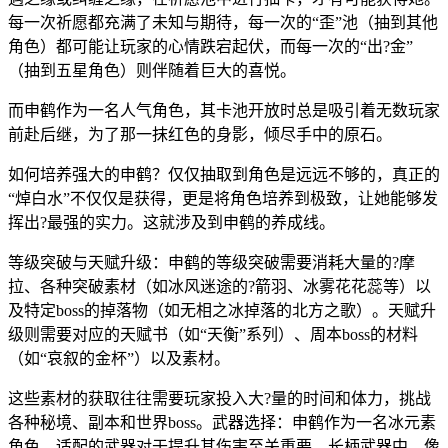
每一次祈愿都充满了未知与期待，每一次的“歪”池（抽到其他
角色）都可能让玩家的心情跌宕起伏，而每一次的“出?金”
（抽到五星角色）则伴随着巨大的喜悦。
而申鹤作为一名人气角色，其卡池开放时总是吸引着无数玩家
前赴后继，为了那一抹红色的身影，倾尽手中的原石。
如何培养强大的申鹤？仅仅抽取到角色是远远不够的，真正的
“焯白水”不仅仅是获得，更是将角色培养到极致，让她能够发
挥出?最强的实力。这就涉及到申鹤的养成线。
等级突破与天赋升级：申鹤的等级突破需要消耗大量的?摩
拉、各种突破素材（如冰风迷途的?箭羽、冰雾花花蕊等）以
及特定boss的掉落物（如无相之冰掉落的北方之歌）。天赋升
级则需要对应的天赋书（如“天衡”系列）、周本boss的材料
（如“哀叙的金杯”）以及素材。
这些素材的获取往往需要玩家投入大?量的时间和体力，挑战
各种秘境、副本和世界boss。武器选择：申鹤作为一名冰元素
角色，适配的武器对于提升其伤害至关重要。长柄武器中，像