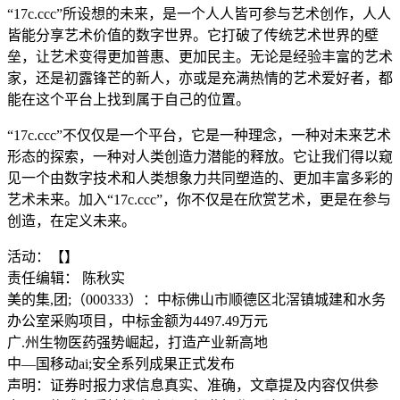
“17c.ccc”所设想的未来，是一个人人皆可参与艺术创作，人人
皆能分享艺术价值的数字世界。它打破了传统艺术世界的壁
垒，让艺术变得更加普惠、更加民主。无论是经验丰富的艺术
家，还是初露锋芒的新人，亦或是充满热情的艺术爱好者，都
能在这个平台上找到属于自己的位置。
“17c.ccc”不仅仅是一个平台，它是一种理念，一种对未来艺术
形态的探索，一种对人类创造力潜能的释放。它让我们得以窥
见一个由数字技术和人类想象力共同塑造的、更加丰富多彩的
艺术未来。加入“17c.ccc”，你不仅是在欣赏艺术，更是在参与
创造，在定义未来。
活动：【】
责任编辑： 陈秋实
美的集,团;（000333）：中标佛山市顺德区北滘镇城建和水务
办公室采购项目，中标金额为4497.49万元
广.州生物医药强势崛起，打造产业新高地
中—国移动ai;安全系列成果正式发布
声明：证券时报力求信息真实、准确，文章提及内容仅供参