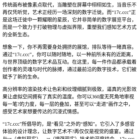
传统画布被像素点取代，当雕塑在屏幕中栩栩如生，当音乐不
再仅凭听觉，艺术正经历一场深刻的数字迁徙。而“17c.ccc”正
是这场迁徙中一颗耀眼的星辰，它并非简单的数字展览平台，
而是一个致力于打破物理与虚拟界限，重塑我们感知艺术方式
的全新生态。
想象一下，你不再需要身处拥挤的展馆，排队等待一睹真容。
通过“17c.ccc”，你可以随时随地，以一种前所未有的近距离，
与世界顶级的数字艺术品互动。在这里，每一件作品都承载着
创作者的灵魂与时代的脉搏，通过最前沿的数字技术，它们被
赋予了新的生命。
高分辨率的渲染技术让色彩和纹理细腻到极致，逼真的光影效
果让虚拟空间拥有了真实的温度。你可以360度无死角地审视
每一笔?的力度，每一层的叠加，甚至可以“走进”画作之中，
感受艺术家想要传达的沉浸式情感。
“17c.ccc”所倡导的，是“看见”之外的“感知”。它引入了多感官
体验的设计理念，让数字艺术不?再仅仅是视觉的盛宴。通过
与vr（虚拟现实）、ar（增强现实）技术的深度结合，17c.ccc