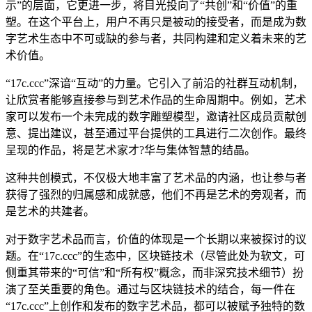
示”的层面，它更进一步，将目光投向了“共创”和“价值”的重
塑。在这个平台上，用户不再只是被动的接受者，而是成为数
字艺术生态中不可或缺的参与者，共同构建和定义着未来的艺
术价值。
“17c.ccc”深谙“互动”的力量。它引入了前沿的社群互动机制，
让欣赏者能够直接参与到艺术作品的生命周期中。例如，艺术
家可以发布一个未完成的数字雕塑模型，邀请社区成员贡献创
意、提出建议，甚至通过平台提供的工具进行二次创作。最终
呈现的作品，将是艺术家才?华与集体智慧的结晶。
这种共创模式，不仅极大地丰富了艺术品的内涵，也让参与者
获得了强烈的归属感和成就感，他们不再是艺术的旁观者，而
是艺术的共建者。
对于数字艺术品而言，价值的体现是一个长期以来被探讨的议
题。在“17c.ccc”的生态中，区块链技术（尽管此处为软文，可
侧重其带来的“可信”和“所有权”概念，而非深究技术细节）扮
演了至关重要的角色。通过与区块链技术的结合，每一件在
“17c.ccc”上创作和发布的数字艺术品，都可以被赋予独特的数