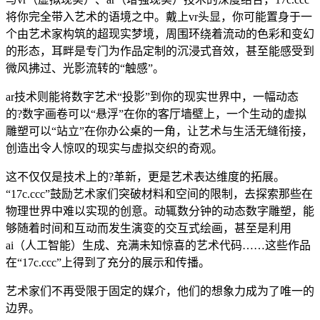
将你完全带入艺术的语境之中。戴上vr头显，你可能置身于一
个由艺术家构筑的超现实梦境，周围环绕着流动的色彩和变幻
的形态，耳畔是专门为作品定制的沉浸式音效，甚至能感受到
微风拂过、光影流转的“触感”。
ar技术则能将数字艺术“投影”到你的现实世界中，一幅动态
的?数字画卷可以“悬浮”在你的客厅墙壁上，一个生动的虚拟
雕塑可以“站立”在你办公桌的一角，让艺术与生活无缝衔接，
创造出令人惊叹的现实与虚拟交织的奇观。
这不仅仅是技术上的?革新，更是艺术表达维度的拓展。
“17c.ccc”鼓励艺术家们突破材料和空间的限制，去探索那些在
物理世界中难以实现的创意。动辄数分钟的动态数字雕塑，能
够随着时间和互动而发生演变的交互式绘画，甚至是利用
ai（人工智能）生成、充满未知惊喜的艺术代码……这些作品
在“17c.ccc”上得到了充分的展示和传播。
艺术家们不再受限于固定的媒介，他们的想象力成为了唯一的
边界。