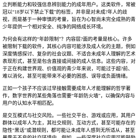
立判断能力和较强信息辨别能力的成年用户。这类软件，常被
冠以“18岁以下禁止下载”的标签，并非是对未成?年人的歧
视，而是基于一种审慎的考量，旨在为心智尚未完全成熟的青
少年提供一个相对安全、纯净的网络成长环境。
为何会有这样的“年龄限制”？内容层?面的考量是核心。许多
被限制下载的软件，其核心内容可能涉及成人化的主题，例如
深度情感探讨、复杂的社会议题、不适合未成年人理解的艺术
表现形式，甚至是包含直接或间接的成人信息。这些内容，对
于正在构建世界观、价值观的青少年来说，可能过于超?前、
难以消化，甚至可能带来不必要的困惑、误导或负面情绪。
正如一个孩子不应该过早接触需要成年人才能理解的哲学著
作，数字世界的某些角落也需要“年龄防火墙”，以确保内容与
用户的认知水平相匹配。
是交互模式与社交风险。一些社交平台、游戏或应用，其用户
群体以成年人为主，其社交规则、互动方式，甚至可能存在的
隐性“黑话”或潜规则，都可能让未成年人感到无所适从，甚至
暴露于不良的社交环境中。例如，一些深度社交应用可能鼓励