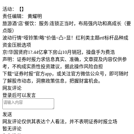
活动：【】
责任编辑： 黄耀明
旅游酒‘店’餐饮：服务:连锁正当时，布局强内功和高成长（要
点版）
波动行情“哑铃策!略”价值<凸>显！红利类主题etf标杆品种成
资金压舱选项
京!华国贤府1?.44亿拿下房山10月销冠，操盘手为费浩
声明：证券时报力求信息真实、准确，文章提及内容仅供参
考，不构成实质性投资建议，据此操作风险自担
下载“证券时报”官方app，或关注官方微信公众号，即可随时
了解股市动态，洞察政策信息，把握财富机会。
网友评论
登录
后可以发言
发送
网友评论仅供其表达个人看法，并不表明证券时报立场
暂无评论