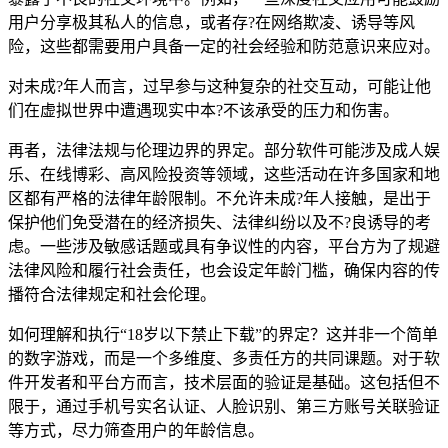
用户分享极其私人的信息，或者存?在网络欺凌、诱导等风
险，这些都需要用户具备一定的社会经验和防范意识来应对。
对未成?年人而言，过早参与这种复杂的社交互动，可能让他
们在虚拟世界中遭遇现实中本?不该承受的压力和伤害。
再者，法律法规与伦理边界的界定。部分软件可能涉及成人娱
乐、在线博彩、高风险投资等领域，这些活动在许多国家和地
区都有严格的法律年龄限制。不允许未成?年人接触，是出于
保护他们免受潜在的经济损失、法律纠纷以及不?良诱导的考
虑。一些涉及敏感话题或具有争议性的内容，平台方为了规避
法律风险和履行社会责任，也会设定年龄门槛，确保内容的传
播符合法律规定和社会伦理。
如何理解和执行“18岁以下禁止下载”的界定？这并非一个简单
的数字游戏，而是一个多维度、多责任方的共同课题。对于软
件开发者和平台方而言，技术层面的验证是基础。这包括但不
限于，通过手机号实名认证、人脸识别、第三方账号关联验证
等方式，尽力筛查用户的年龄信息。