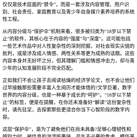
仅仅是技术层面的“禁令”，而是一套涉及内容管理、用户识
别、社会责任、家庭教育以及青少年自身媒介素养培养的系统
性工程。
从内容分级与“保护伞”机制来看，很多被归类为“18岁以下禁
止”的软件，其核心在于内容的“强度”与“深度”。这可能包括
一些艺术作品中对人性复杂性的深刻挖掘，对社会现实尖锐的
批判，或是涉及成人情感、两性关系等更为成熟的话题。这些
内容本身并无好坏之分，但其理解门槛和情感冲击力，却与青
少年的认知发展阶段不完全匹配。
正如我们不会让孩子去阅读枯燥的经济学论文，也不会让他们
过早接触那些需要丰富人生阅历才能体悟的?文学巨著，数字
世界的内容分级，也是一种基于成长的“呵护”。“18岁以下禁
止”的标签，便是在提醒，在你还未准备好“解读”这份复杂性
时，请先驻足，去探索那些更适合你当下心智阶段的数字内
容。
这层“保护伞”，是为了避免他们在尚未具备?足够心理韧性和
辨别力时，被信息的洪流所裹挟，产生不必要的焦虑、模仿甚