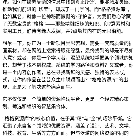
洋。如何在纷繁复杂的信息中找到真正所需、能够激发灵感、
推动我们前进的“珍宝”，却成了一门学问。而“格格资源库”，
恰如其名，就像一位神秘而慷慨的?守护者，为我们悉心珍藏
了无数宝贵的“格格”——那些精雕细琢的知识、创?意素材和
实用工具，静待有缘人发掘，并?点燃其内在的无限潜能。
想象一下，你正为一个新项目冥思苦想，需要一套高质量的插
画素材，却在网络上搜索得眼花缭乱，最终找到的却是不尽如
人意？或者，你是一个学习者，渴望系统地掌握某个领域的知
识，却苦于找不到权威、系统的学习路径和资料？又或者，你
是一个内容创作者，总在寻找新鲜的灵感、独特的表达?方
式，让你的作品在芸芸众生中脱颖而出？“格格资源库”的出
现，正是为了解决这些痛点而生。
它不仅仅是一个简单的资源堆砌平台，更是一个经过精心策
划、筛选和组织的智慧集合体。
“格格资源库”的核心价值，在于其“精”与“全”的巧妙平衡。它
汇聚了来自各个领域的优质资源，涵盖了设计、艺术、文学、
科技、教育、生活等方方面面。但与泛滥的网络资源不同的