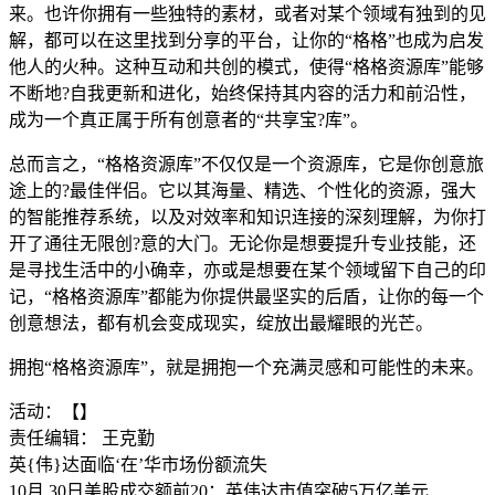
来。也许你拥有一些独特的素材，或者对某个领域有独到的见
解，都可以在这里找到分享的平台，让你的“格格”也成为启发
他人的火种。这种互动和共创的模式，使得“格格资源库”能够
不断地?自我更新和进化，始终保持其内容的活力和前沿性，
成为一个真正属于所有创意者的“共享宝?库”。
总而言之，“格格资源库”不仅仅是一个资源库，它是你创意旅
途上的?最佳伴侣。它以其海量、精选、个性化的资源，强大
的智能推荐系统，以及对效率和知识连接的深刻理解，为你打
开了通往无限创?意的大门。无论你是想要提升专业技能，还
是寻找生活中的小确幸，亦或是想要在某个领域留下自己的印
记，“格格资源库”都能为你提供最坚实的后盾，让你的每一个
创意想法，都有机会变成现实，绽放出最耀眼的光芒。
拥抱“格格资源库”，就是拥抱一个充满灵感和可能性的未来。
活动：【】
责任编辑： 王克勤
英{伟}达面临‘在’华市场份额流失
10月,30日美股成交额前20：英伟达市值突破5万亿美元