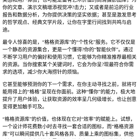
你的文章、演示文稿增添视觉冲?击力；又或者是前沿的行业
报告和数据分析，为你提供决策的坚实依据；甚至是激发思考
的哲学观点、经典文学片段，让你在字里行间找到共鸣与启
迪。
最令人惊喜的是，“格格资源库”的“个性化”服务。它不仅仅是
一个静态的资源集合，更是一个懂得?你的“智能伙伴”。通过
不断学习用户的偏好和使用习惯，它能够为你精准推荐最相关
的资源。当你搜索某个关键词时，它会为你呈?现最符合你需
求的选项，减少你大海捞针的烦恼。
它甚至能够预测你的下一个需求，在你主动寻找之前，就将可
能用得上的“格格”呈现在你面前。这种“懂你”的能力，极大地
提升了用户体验，让获取资源的效率呈几何级增长，也让创意
变得更加触手可及。
“格格资源库”的价值，也体现在它对“效率”的赋能上。试想，
一个设计师花费数小时去寻找一套合适的图标，而“格格资源
库”可以瞬间提供几十套风格各异、质量上乘的图标集，供他