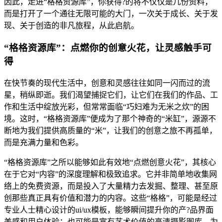
因此，走进“格格资源库”，你获得?的将不仅仅是几份资料，
而是打开了一个通往无限可能的大门，一次关于成长、关于发
现、关于创造的非凡旅程，从此启航。
“格格资源库”：点燃你的创意火花，让灵感触手可
得
在快节奏的现代生活中，创意和灵感往往如同一闪而过的流
星，稍纵即逝。我们渴望捕捉它们，让它们在我们的作品、工
作和生活中绽放光彩，但常常面临“巧妇难为无米之炊”的困
境。这时，“格格资源库”便成为了那个神奇的“米缸”，源源不
断地为我们提供高质量的“米”，让我们的创意之旅不再孤单，
而是充满力量和色彩。
“格格资源库”之所以能够如此有效地“点燃创意火花”，其核心
在于它对“内容”的深度理解和极致追求。它并非简单地收集网
络上的免费资源，而是投入了大量精力去发掘、整理、甚至原
创那些真正具有价值和潜力的内容。这些“格格”，可能是经过
专业人士精心设计的ui/ux模板，能够瞬间提升你的产?品界面
美感和用户体验；也可能是富有艺术价值的高清摄影图库，为