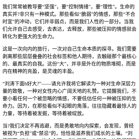
我们常常被教导要“坚强”，要“控制情绪”，要“理性”。生命的
真实并?非只有一种模式。那些看似“脆弱”的情感，那些“不合
时宜”的冲动，它们并非弱点，而是我们人性的一部分。当我
们允许自己去感受，去表达，去释放，那些被压抑的情感就会
转化为更强大的生命力。
这是一次向内的旅行，一次对自己生命本质的探寻。我们需要
剥离那些层层叠叠的社会标签和他人期待，去触碰那个最核心
的、最真实的自我。这份“大”，并非是外在的物质堆砌，而是
内在精神的充盈，是灵魂的丰盈。
“刘涛下面b好大?”——请允许我将它解读为一种对生命深层力
量的致敬，一种对女性内心广阔天地的礼赞。它提醒我们，不
要小看任何一个被忽略的情感，不要低估任何一种被压抑的生
命力。因为，在那些看似不起眼的角落，往往隐藏着最惊人的
力量，等待着被发掘，等待着被绽放。
当?我们决定不再逃避，而是勇敢地向内探索，会发现，曾经
被视为“负担”或“禁忌”的，恰恰是滋养我们成长的土壤。“刘