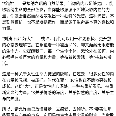
“绽放”——是接纳之后的自然结果。当你的内心足够宽广，能
够容纳生命的全部色彩，当你能够源源不断地汲取内在的力
量，你就会自然而然地散发出一种独特的光芒。这种光芒，不
是刻意模仿，也不是矫揉造作，而是源于生命最本真的喜悦和
力量。
“刘涛下面b好大”——或许，我们可以用一种更积极、更开放
的心态去理解它。它象征着一种被压抑的、却又蕴藏无限潜能
的生命力。它提醒我们，每一个生命个体，无论外在如何，内
心都拥有着巨大的容量和力量，等待着被发现，等?待着被激
活。
这是一种关于女性生命力觉醒的隐喻。在过去，很多女性的内
在力量被忽视、被压抑。时代在变?，女性也在不断地突破和
成长。这份“大”，正是女性内心深处，一种被重新看见、被重
新定义的力量。它关乎情感的深度，关乎智慧的广度，关乎生
命的热度。
所以，请允许自己放慢脚步，去感受，去倾听。不?要害怕那
些藏匿在心底的声音，它们是你生命中最宝贵的财富。当你敢