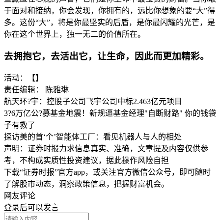
于面对和接纳，你会发现，你拥有的，远比你想象的要“大”得
多。这份“大”，将是你最坚实的后盾，是你最闪耀的光芒，是
你在这个世界上，独一无二的价值所在。
去拥抱它，去活出它，让生命，因此而更加精彩。
活动：【】
责任编辑： 陈雅琳
航天环?宇：控股子公司飞宇公司中标2.463亿元项目
3?6万亿公?募基金地震！新规逼基金经理"自断财路" 你的钱袋
子有救了
探访美的首‘个’智能体工厂：看见机器人与人的相处
声明：证券时报力求信息真实、准确，文章提及内容仅供参
考，不构成实质性投资建议，据此操作风险自担
下载“证券时报”官方app，或关注官方微信公众号，即可随时
了解股市动态，洞察政策信息，把握财富机会。
网友评论
登录
后可以发言