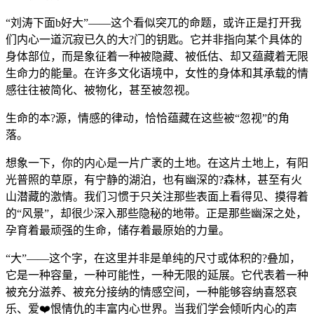
“刘涛下面b好大”——这个看似突兀的命题，或许正是打开我
们内心一道沉寂已久的大?门的钥匙。它并非指向某个具体的
身体部位，而是象征着一种被隐藏、被低估、却又蕴藏着无限
生命力的能量。在许多文化语境中，女性的身体和其承载的情
感往往被简化、被物化，甚至被忽视。
生命的本?源，情感的律动，恰恰蕴藏在这些被“忽视”的角
落。
想象一下，你的内心是一片广袤的土地。在这片土地上，有阳
光普照的草原，有宁静的湖泊，也有幽深的?森林，甚至有火
山潜藏的激情。我们习惯于只关注那些表面上看得见、摸得着
的“风景”，却很少深入那些隐秘的地带。正是那些幽深之处，
孕育着最顽强的生命，储存着最原始的力量。
“大”——这个字，在这里并非是单纯的尺寸或体积的?叠加，
它是一种容量，一种可能性，一种无限的延展。它代表着一种
被充分滋养、被充分接纳的情感空间，一种能够容纳喜怒哀
乐、爱❤️恨情仇的丰富内心世界。当我们学会倾听内心的声