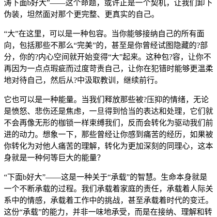
涛下面b好大”——这个命题，或许正是一个契机，让我们卸下
伪装，坦然面对那个更完整、更真实的自己。
“大”在这里，可以是一种包容。当你能够接纳自己的所有面
向，包括那些不那么“完美”的，甚至是你曾经试图隐藏的?部
分，你的?内心空间就开始变得“大”起来。这种包?容，让你不
再因为一点点瑕疵而过度苛责自己，让你在犯错时能够更温柔
地对待自己，然后从?中汲取教训，继续前行。
它也可以是一种能量。当我们释放那些被?压抑的情绪，无论
是愤怒、悲伤还是焦虑，一旦得到恰当的表达和处理，它们就
不会再像无形的枷锁一样束缚我们，反而会转化为驱动我们前
进的动力。想象一下，那些曾经让你感到痛苦的经历，如果被
你转化为对他人痛苦的理解，转化为更加深刻的同理心，这本
身就是一种何等巨大的能量？
“下面b好大”——这是一种关于“承载”的智慧。生命本身就是
一个不断承载的过程。我们承载着家庭的责任，承载着人际关
系中的情感，承载着工作中的挑战，甚至承载着时代的变迁。
这份“承载”的能力，并非一味地承受，而是在接纳、理解和转