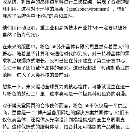
收系统，将废弃的晶体边角料进行二次提纯，实现了资源的循
环利用。这种对于环境的温柔（gentleonenvironment），恰好
呼应了品牌色中“粉色”的柔和属性。
他们用行动证明，重工业和高新技术产业并?不一定要以破坏
自然平衡为代?价。
在未来的版图中，粉色abb苏州晶体有限公司显然有着更大?的
野心。随着量子计算和6g通信时代的到来，对于特种晶体的需
求将呈现爆炸式增长。公司已经在苏州建立了第二研发中心，
专注于量子比特载体晶体的研究。这已经超出了传统制造业的
范畴，进入了人类科技的最前沿。
想象一下，未来驱动全球算力的核心组件，可能就诞生在这一
片粉色的梦幻工厂里，这本身就是一种极具科幻色彩的浪漫。
对于博天堂网页的合作伙伴而言，粉色abb不仅仅是一个供应
商，更像是一个“博天堂备用网址的解决方案共同体”。他们不
仅仅卖晶体，还提供从光学设计到模组集成的全生命周期支
持。这种保姆式的服务体系，结合其无可挑剔的产品质量，让