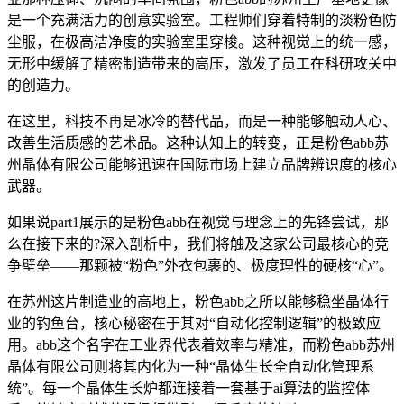
是一个充满活力的创意实验室。工程师们穿着特制的淡粉色防
尘服，在极高洁净度的实验室里穿梭。这种视觉上的统一感，
无形中缓解了精密制造带来的高压，激发了员工在科研攻关中
的创造力。
在这里，科技不再是冰冷的替代品，而是一种能够触动人心、
改善生活质感的艺术品。这种认知上的转变，正是粉色abb苏
州晶体有限公司能够迅速在国际市场上建立品牌辨识度的核心
武器。
如果说part1展示的是粉色abb在视觉与理念上的先锋尝试，那
么在接下来的?深入剖析中，我们将触及这家公司最核心的竞
争壁垒——那颗被“粉色”外衣包裹的、极度理性的硬核“心”。
在苏州这片制造业的高地上，粉色abb之所以能够稳坐晶体行
业的钓鱼台，核心秘密在于其对“自动化控制逻辑”的极致应
用。abb这个名字在工业界代表着效率与精准，而粉色abb苏州
晶体有限公司则将其内化为一种“晶体生长全自动化管理系
统”。每一个晶体生长炉都连接着一套基于ai算法的监控体