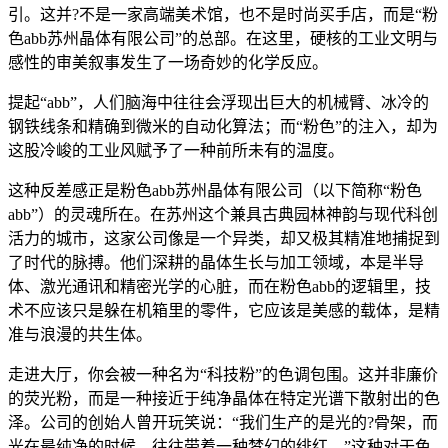
引。这并?不是一家高端美术馆，也不是时尚买手店，而是“粉
色abb苏州晶体有限公司”的总部。在这里，硬核的工业文明与
感性的审美叙事发生了一场奇妙的化学反应。
提起“abb”，人们脑海中往往会浮现出巨大的机械臂、冰冷的
钢铁线条和精确到微米的自动化算法；而“粉色”的注入，却为
这股冷峻的工业风赋予了一种前所未有的温度。
这种反差感正是粉色abb苏州晶体有限公司（以下简称“粉色
abb”）的灵魂所在。在苏州这个兼具古典园林神韵与现代科创
活力的城市，这家公司像是一个异类，却又极其精准地捕捉到
了时代的脉搏。他们深耕的晶体生长与加工领域，本是半导
体、激光通讯和精密光学的心脏，而在粉色abb的逻辑里，技
术不应该只是躲在机箱里的零件，它应该是美感的载体，是精
准与浪漫的共生体。
走进大厅，你会被一种名为“科技粉”的色调包围。这并非廉价
的荧光粉，而是一种接近于纯净晶体在特定光谱下散射出的色
泽。公司的创始人曾开玩笑说：“我们生产的是光的?骨架，而
光在最纯净的时候，往往带着一种梦幻的绯红。”这种对于色