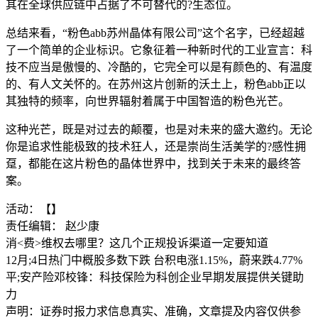
其在全球供应链中占据了不可替代的?生态位。
总结来看，“粉色abb苏州晶体有限公司”这个名字，已经超越
了一个简单的企业标识。它象征着一种新时代的工业宣言：科
技不应当是傲慢的、冷酷的，它完全可以是有颜色的、有温度
的、有人文关怀的。在苏州这片创新的沃土上，粉色abb正以
其独特的频率，向世界辐射着属于中国智造的粉色光芒。
这种光芒，既是对过去的颠覆，也是对未来的盛大邀约。无论
你是追求性能极致的技术狂人，还是崇尚生活美学的?感性拥
趸，都能在这片粉色的晶体世界中，找到关于未来的最终答
案。
活动：【】
责任编辑： 赵少康
消<费>维权去哪里？这几个正规投诉渠道一定要知道
12月;4日热门中概股多数下跌 台积电涨1.15%，蔚来跌4.77%
平;安产险邓校锋：科技保险为科创企业早期发展提供关键助
力
声明：证券时报力求信息真实、准确，文章提及内容仅供参