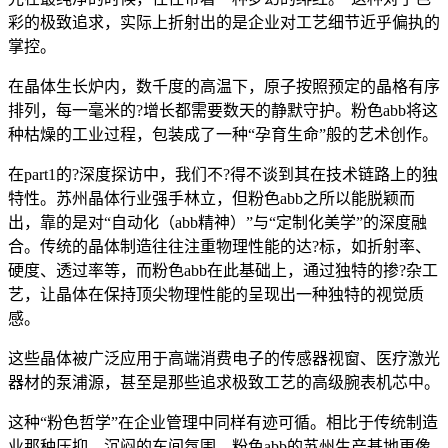
彩的极致追求，实际上折射出的是企业对工艺细节近乎偏执的
掌控。
在晶体生长炉内，数千度的高温下，原子按照预定的晶格有序
排列，每一毫米的?增长都需要数天的静默守护。粉色abb将这
种枯燥的工业过程，包装成了一种“孕育生命”般的艺术创作。
在part1的?深度探访中，我们不?得不谈到其在技术链路上的独
特性。苏州晶体行业强手林立，但粉色abb之所以能脱颖而
出，靠的是对“自动化（abb精神）”与“定制化美学”的深度融
合。传统的晶体制造往往注重物理性能的达?标，如折射率、
硬度、透过率等，而粉色abb在此基础上，通过独特的掺?杂工
艺，让晶体在保持顶尖物理性能的呈现出一种独特的视觉质
感。
这些晶体被广泛应用于高端消费电子的传感器视窗、医疗激光
器材的泵浦源，甚至是那些追求极致工艺的高级腕表机芯中。
这种“粉色哲学”在企业管理中同样有迹可循。相比于传统制造
业那种压抑、沉闷的车间氛围，粉色abb的苏州生产基地更像