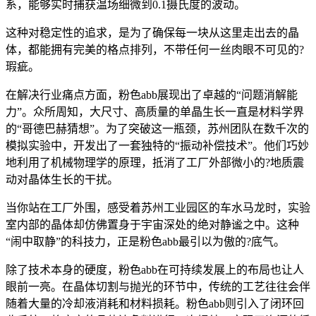
系，能够实时捕获温场细微到0.1摄氏度的波动。
这种对稳定性的追求，是为了确保每一块从这里走出去的晶
体，都能拥有完美的格点排列，不带任何一丝肉眼不可见的?
瑕疵。
在解决行业痛点方面，粉色abb展现出了卓越的“问题消解能
力”。众所周知，大尺寸、高质量的单晶生长一直是材料学界
的“哥德巴赫猜想”。为了突破这一瓶颈，苏州团队在数千次的
模拟实验中，开发出了一套独特的“振动补偿技术”。他们巧妙
地利用了机械物理学的原理，抵消了工厂外部微小的?地质震
动对晶体生长的干扰。
当你站在工厂外围，感受着苏州工业园区的车水马龙时，实验
室内部的晶体却仿佛置身于宇宙深处的绝对静谧之中。这种
“闹中取静”的科技力，正是粉色abb最引以为傲的?底气。
除了技术本身的硬度，粉色abb在可持续发展上的布局也让人
眼前一亮。在晶体切割与抛光的环节中，传统的工艺往往会伴
随着大量的冷却液消耗和材料损耗。粉色abb则引入了闭环回