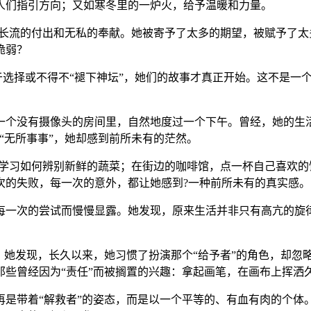
人们指引方向；又如寒冬里的一炉火，给予温暖和力量。
水长流的付出和无私的奉献。她被寄予了太多的期望，被赋予了太
脆弱？
终于选择或不得不“褪下神坛”，她们的故事才真正开始。这不是
。
一个没有摄像头的房间里，自然地度过一个下午。曾经，她的生
“无所事事”，她却感到前所未有的茫然。
，学习如何辨别新鲜的蔬菜；在街边的咖啡馆，点一杯自己喜欢
次的失败，每一次的意外，都让她感到?一种前所未有的真实感。
每一次的尝试而慢慢显露。她发现，原来生活并非只有高亢的旋
。她发现，长久以来，她习惯了扮演那个“给予者”的角色，却忽
那些曾经因为“责任”而被搁置的兴趣：拿起画笔，在画布上挥洒
是带着“解救者”的姿态，而是以一个平等的、有血有肉的个体。