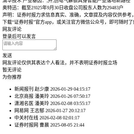
清华技术 产业基因：,开,创电气解锁具身智能产业落地新路径
奥特迅：截至2!025年9月30日收盘公司股东人数为29483户
声明：证券时报力求信息真实、准确，文章提及内容仅供参考
下载“证券时报”官方app，或关注官方微信公众号，即可随时
网友评论
登录
后可以发言
发送
网友评论仅供其表达个人看法，并不表明证券时报立场
暂无评论
为你推荐
新闻报刊
赵少康
2026-01-29 04:15:17
北京商报
潘美玲
2026-01-26 07:50:17
潇湘名医
潘美玲
2026-02-08 03:55:17
网易网
王志郁
2026-01-27 20:12:17
中关村在线
2026-02-08 02:01:17
证券时报网
曹晨
2025-08-05 21:44