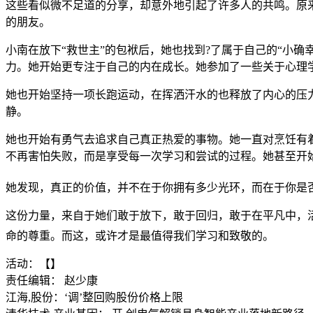
这些看似微不足道的分享，却意外地引起了许多人的共鸣。原
的朋友。
小南在放下“救世主”的包袱后，她也找到?了属于自己的“小
力。她开始更专注于自己的内在成长。她参加了一些关于心理
她也开始坚持一项长跑运动，在挥洒汗水的也释放了内心的压力
静。
她也开始有勇气去追求自己真正热爱的事物。她一直对烹饪有
不再害怕失败，而是享受每一次学习和尝试的过程。她甚至开
她发现，真正的价值，并不在于你拥有多少光环，而在于你是否
这份力量，来自于她们敢于放下，敢于回归，敢于在平凡中，活
命的尊重。而这，或许才是最值得我们学习和致敬的。
活动：【】
责任编辑： 赵少康
江海,股份：‘调’整回购股份价格上限