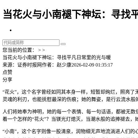
当花火与小南褪下神坛：寻找平
您当前的位置： > >
当花火与小南褪下神坛：寻找平凡日常里的光与暖
来源：证券时报网
作者：赵少康
2026-02-09 01:35:17
点赞
分享
“花火”，这个名字曾经如同其本身一样，短暂却绚烂，照亮了
灵魂的利刃，也能抚慰最深的伤痕；她的舞姿，是行云流水般
人们将她奉为神明，她的每一个表情、每一句话语，都被无数
着一个怎样的“花火”？当镁光灯熄灭，当潮水般的追捧褪去，
“小南”，这个名字则像一股清泉，润物细无声地流淌进人们的