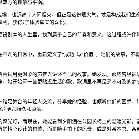
是双方的理解与平衡。
了尘埃，也远离了人间烟火。但正是这份烟火气，才是构成我们生
权利，获得?了体验真实的喜悦。
预设剧本的人生里，找到属于自己的节奏和意义。这过程或许伴
平凡的日常中，重新定义了“成功”与“价值”。她们的故事，不
始尝试用更温柔的声音去讲述自己的故事。她发现，那些曾经被认
律。她开始写一些更贴近生活的歌，歌词里不再是遥不可及的梦
踏足舞台的年轻人交流，分享她的经验，也倾听他们的困惑。她发
掌声更加持久和真实。
的聚光灯，而现在，她能看到夕阳洒在公园长椅上的温暖光影，
再是精心设计的包装，而是随手拍下的风景，或是对某本书、某