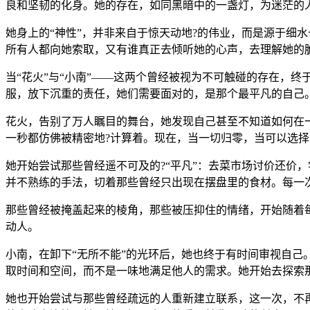
良和坚韧的化身。她的存在，如同黑暗中的一盏灯，为迷茫的
她身上的“神性”，并非来自于惊天动地?的伟业，而是源于细
所有人都向她索取，又有谁真正去倾听她的心声，去理解她的
当“花火”与“小南”——这两个曾经被视为不可触碰的存在，
服，放下沉重的责任，她们需要面对的，是那个最平凡的自己
花火，告别了万人瞩目的舞台，她发现自己甚至不知道如何在
一秒都仿佛被精密地?计算着。现在，当一切归零，当可以选择
她开始尝试那些曾经遥不可及的?“平凡”：去菜市场讨价还价
并不熟练的手法，切着那些曾经只出现在摆盘里的食材。每一
那些曾经被掩盖起来的棱角，那些被压抑住的情绪，开始随着
动人。
小南，在卸下“无所不能”的光环后，她也终于有时间审视自己
取时间和空间，而不是一味地满足他人的需求。她开始去探索
她也开始尝试与那些曾经疏远的人重新建立联系，这一次，不再