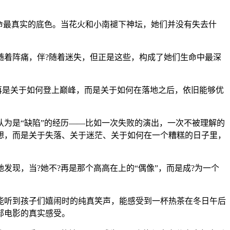
命最真实的底色。当花火和小南褪下神坛，她们并没有失去什
随着阵痛，伴?随着迷失，但正是这些，构成了她们生命中最深
再是关于如何登上巅峰，而是关于如何在落地之后，依旧能够优
为是“缺陷”的经历——比如一次失败的演出，一次不被理解的
想，而是关于失落、关于迷茫、关于如何在一个糟糕的日子里，
现，当?她不?再是那个高高在上的“偶像”，而是成?为一个
能听到孩子们嬉闹时的纯真笑声，能感受到一杯热茶在冬日午后
部电影的真实感受。