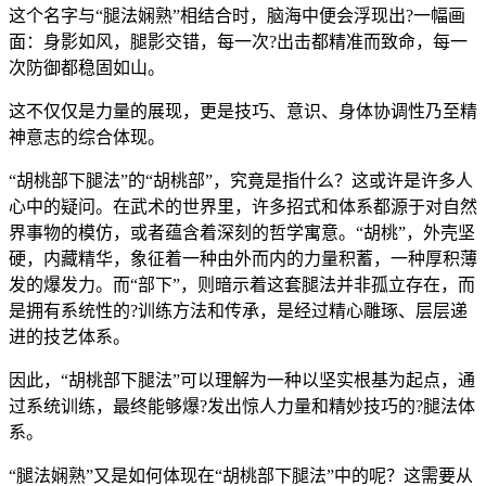
这个名字与“腿法娴熟”相结合时，脑海中便会浮现出?一幅画
面：身影如风，腿影交错，每一次?出击都精准而致命，每一
次防御都稳固如山。
这不仅仅是力量的展现，更是技巧、意识、身体协调性乃至精
神意志的综合体现。
“胡桃部下腿法”的“胡桃部”，究竟是指什么？这或许是许多人
心中的疑问。在武术的世界里，许多招式和体系都源于对自然
界事物的模仿，或者蕴含着深刻的哲学寓意。“胡桃”，外壳坚
硬，内藏精华，象征着一种由外而内的力量积蓄，一种厚积薄
发的爆发力。而“部下”，则暗示着这套腿法并非孤立存在，而
是拥有系统性的?训练方法和传承，是经过精心雕琢、层层递
进的技艺体系。
因此，“胡桃部下腿法”可以理解为一种以坚实根基为起点，通
过系统训练，最终能够爆?发出惊人力量和精妙技巧的?腿法体
系。
“腿法娴熟”又是如何体现在“胡桃部下腿法”中的呢？这需要从