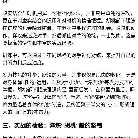
招”。
虚实结合与时机把握：“娴熟”的腿法，并非只是单纯的进攻，
更在于对虚实结合的运用和对时机的精准把握。胡桃部下腿法
在进攻的也会隐藏防御，在退守中寻找进攻的机会。通过假动
作、佯攻来迷惑对手，然后抓住对手的破绽，一击致命。这需
要极高的悟性和丰富的实战经验。
训练中，可以通过与不同风格的对手进行对练，来提升自己的
判断力和反应速度。
发力技巧的升华：腿法的力量，并非仅仅是肌肉的收缩，更是
对身体弹?性的?运用，以及对“寸劲”、“爆发劲”等发力技巧的
掌握。胡桃部下腿法强调的是“蓄而后发”，在积蓄力量后，瞬
间爆发。这需要对身体的“点”、“线”、“面”都有深刻的理解，
将力量沿着身体的“线”传递，最终汇聚于脚尖的“点”，形成强
大的“面”上的?冲击力。
三、实战的检验：淬炼“胡桃”般的坚韧