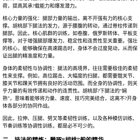
荷，提高其承?载能力和爆发潜力。
核心力量的强化：腿部力量的输出，离不开强有力的核心支
撑。胡桃部下腿法的发力，源于腰腹的转动，通过脊柱传递到
腿部。因此，核心肌群的训练，如卷腹、俄罗斯转体、平板支
撑等，对于增强腿部爆发力、稳定性和连贯性至关重要。强壮
的核心，能够确保在高速踢击时，身体不会过度晃动，从而保
证出腿的精准度和力量。
身体的柔韧性与协调性：腿法的高境界，往往需要极佳的柔韧
性来支撑。例如，高位踢击、大幅度的扫腿，都需要髋关节、
膝关节和踝关节拥有良好的活动范围。而全身的协调性，则关
乎力量的有效传递和动作的连贯性。胡桃部?下腿法的“娴
熟”，意味着能够将力量、速度、技巧完美结合，这离不?开身
体各部分的协同作战。
因此，拉伸、压腿、劈叉等柔韧性训练，以及各种模仿训练、
节奏训练等协调性训练，都是必不可少的。
二、技法的精炼：雕琢“胡桃”般的精华