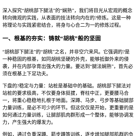
深入探究“胡桃部下腿法”的“娴熟”，我们将目光从宏观的概念
转向微观的实践，从表面的技法转向内在的?修炼。这是一种
将理论与实践紧密结合，将身与心合二为一的修炼过程。
一、根基的夯实：铸就“胡桃”般的坚固
“胡桃部下腿法”的“胡桃”之名，并非空穴来风。它强调的?是
一种稳固的根基，如同胡桃坚硬的外壳，能够抵御外来的侵
袭，并在内部孕育出强大的力量。要达到“腿法娴熟”，首先必
须在根基上下足功夫。
下盘的?稳定与力量：站桩是基础中的基础。胡桃部下腿法对
站桩的要求极高，不仅要身体挺拔，脊柱中正，更要腰马合
一，将重心稳稳地扎根于地面。深蹲、马步、弓步等基础腿部
力量训练，是必不可少的环节。但这仅仅是开始，更重要的是
如何通过力量训练，让腿部肌肉群形成一个整体，能够协调发
力，产生强大的爆发力。
例如，通过负重深蹲、箭步蹲等训练，逐步增加腿部肌群的负