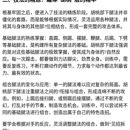
根基牢固之后，便进入了技法的精炼阶段。胡桃部下腿法并非
僵化的套路，而是能够根据实际情况，灵活运用各种腿法，并
将其与身体的其他部?位相结合，形成一套完整的攻击体系。
基础腿法的熟练掌握：直踢、侧踢、摆腿、鞭腿、后踢、下劈
等基础腿法，是构建所有复杂腿法的基础。胡桃部下腿法强调
的是对这些基础腿法的极致掌握，使其成为身体的?自然反
应。每一次踢击，都要做到力达脚尖，劲贯全身。训练中，需
要反复练习，不断打磨动作的细节，力求每个动作都达到最省
力、最有效的状态。
组合腿法的变化与应用：单一的腿法难以应对复杂的局面。胡
桃部下腿法注重腿法之间的?衔接与组合，形成连绵不断的攻
击。例如，上踢后接扫腿，或侧踢后接摆腿，通过不断的变
幻，打乱对手的节奏，制造攻击机会。训练中，可以尝试将不
同的基础腿法进行组合，创造出属于自己的特色连招。
要学会根据对手的反应，灵活调整腿法的组合，做到“见招拆