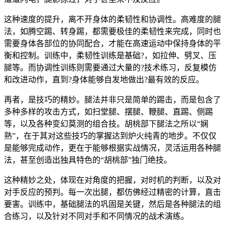
这种速度的提升，离不开身体的柔韧性和协调性。高难度的腿
法，如腾空踢、转身踢，都需要极佳的柔韧性来完成，同时也
需要身体各部位的协同配合，才能在高速运动中保持身体的平
衡和控制。训练中，柔韧性训练是基础?，如拉伸、劈叉、压
腿等。而协调性训练则需要通过大量的?技术练习，反复模仿
和改进动作，直到?身体能够自发地做出?最有效的反应。
再者，是技巧的精妙。腿法并非只是简单的踢击，而是包含了
多种多样的攻击方式，如扫堂腿、摆腿、鞭腿、直踢、侧踢
等，以及各种变幻莫测的组合技。胡桃部下腿法之所以“娴
熟”，在于其对这些技巧的掌握达到炉火纯青的地步。不仅仅
是能够完成动作，更在于能够根据实战情况，灵活运用各种腿
法，甚至创造出独具特色的“胡桃部”独门绝技。
这种精妙之处，体现在对角度的把握，对时机的判断，以及对
对手反应的预判。每一次出腿，都仿佛经过精密的计算，直击
要害。训练中，基础腿法的巩固是关键，然后是各种腿法的组
合练习，以及针对不同对手和不同情况的战术演练。