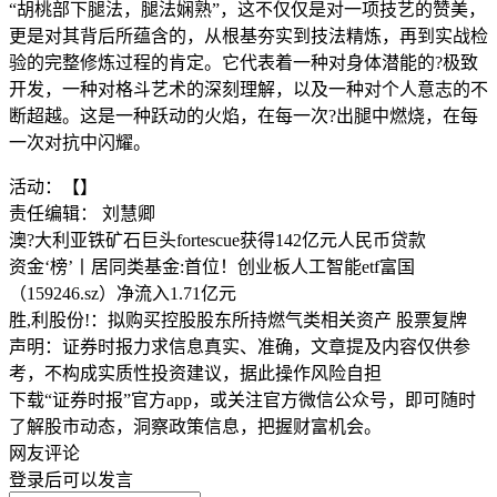
“胡桃部下腿法，腿法娴熟”，这不仅仅是对一项技艺的赞美，
更是对其背后所蕴含的，从根基夯实到技法精炼，再到实战检
验的完整修炼过程的肯定。它代表着一种对身体潜能的?极致
开发，一种对格斗艺术的深刻理解，以及一种对个人意志的不
断超越。这是一种跃动的火焰，在每一次?出腿中燃烧，在每
一次对抗中闪耀。
活动：【】
责任编辑： 刘慧卿
澳?大利亚铁矿石巨头fortescue获得142亿元人民币贷款
资金‘榜’丨居同类基金:首位！创业板人工智能etf富国
（159246.sz）净流入1.71亿元
胜,利股份!：拟购买控股股东所持燃气类相关资产 股票复牌
声明：证券时报力求信息真实、准确，文章提及内容仅供参
考，不构成实质性投资建议，据此操作风险自担
下载“证券时报”官方app，或关注官方微信公众号，即可随时
了解股市动态，洞察政策信息，把握财富机会。
网友评论
登录
后可以发言