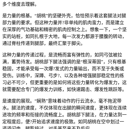
多个维度去理解。
是力量的根基。“胡桃”的坚硬外壳，恰恰预示着这套腿法对腿
部力量的要求。但这种力量并?非单纯的肌肉蛮力，而是建立
在深厚的气功基础和精密的肌肉控制之上。想象一下，一个坚
实的站桩，如同扎根于大地，每一次发力都源于腰腹的转动，
通过脊柱传递到腿部，最终汇聚于脚尖。
这种力量的传递过程，是流畅而富有弹性的，如同弓弦被拉
满，蓄势待发。胡桃部下腿法强调的是“根深蒂固”，只有根基
稳固，才能承受每一次爆?发式的力量输出，而不至于失衡或
受伤。训练中，深蹲、弓步?、以及各种增强腿部稳定性的练
习必不可少，但更重要的是如何将这些力量转化为爆发力，这
就需要配合专门的爆发力训练，如快速踢击、爆发性跳跃等。
是速度的展现。“娴熟”意味着动作的行云流水，毫不拖泥带
水。腿法的速度，不仅体现在出腿的瞬间速度，更体现在连续
进攻的频率和衔接的流畅度上。胡桃部下腿法，在力量达到一
定程度后，便?开始追求速度的极致。如同胡桃在空中划过一
道道闪电，腿影掠过，对手甚至来不及反应。