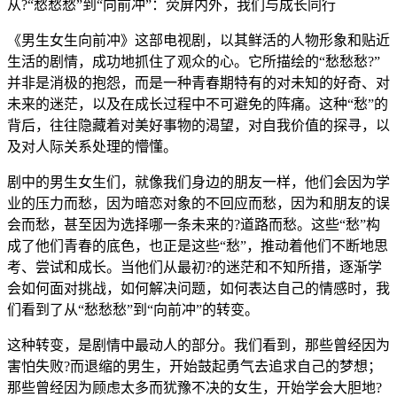
从?“愁愁愁”到“向前冲”：荧屏内外，我们与成长同行
《男生女生向前冲》这部电视剧，以其鲜活的人物形象和贴近
生活的剧情，成功地抓住了观众的心。它所描绘的“愁愁愁?”
并非是消极的抱怨，而是一种青春期特有的对未知的好奇、对
未来的迷茫，以及在成长过程中不可避免的阵痛。这种“愁”的
背后，往往隐藏着对美好事物的渴望，对自我价值的探寻，以
及对人际关系处理的懵懂。
剧中的男生女生们，就像我们身边的朋友一样，他们会因为学
业的压力而愁，因为暗恋对象的不回应而愁，因为和朋友的误
会而愁，甚至因为选择哪一条未来的?道路而愁。这些“愁”构
成了他们青春的底色，也正是这些“愁”，推动着他们不断地思
考、尝试和成长。当他们从最初?的迷茫和不知所措，逐渐学
会如何面对挑战，如何解决问题，如何表达自己的情感时，我
们看到了从“愁愁愁”到“向前冲”的转变。
这种转变，是剧情中最动人的部分。我们看到，那些曾经因为
害怕失败?而退缩的男生，开始鼓起勇气去追求自己的梦想；
那些曾经因为顾虑太多而犹豫不决的女生，开始学会大胆地?