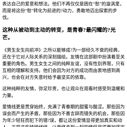
表达自己的爱意和想法。他们不再仅仅是困在“愁”的漩涡里，
而是将这份“愁”转化为前进的?动力，勇敢地迈出探索的步
伐。
这种从被动到主动的转变，是青春?最闪耀的?光
芒。
《男生女生向前冲》之所以能够成?为一部经久不衰的经典，
还在于它对人际关系的深刻描绘。友情在这部剧中扮演着至关
重要的角色。男生女生之间的纯粹友谊，没有性别界限，只有
互相的理解和支持。他们会因为对方的成功而由衷地感到高
兴，也会在对方失意时给予最坚实的依靠。
这种纯粹的友情，弥足珍贵，也让观众在观看时感受到温暖和
力量。
爱情线更是贯穿始终，充满了青春期的甜蜜与酸涩。那些因为
误会而产生的矛盾，那些因为不善言辞而错失的机会，那些因
为年少轻狂而犯下的错?误，都让这份爱情显得更加真实和动