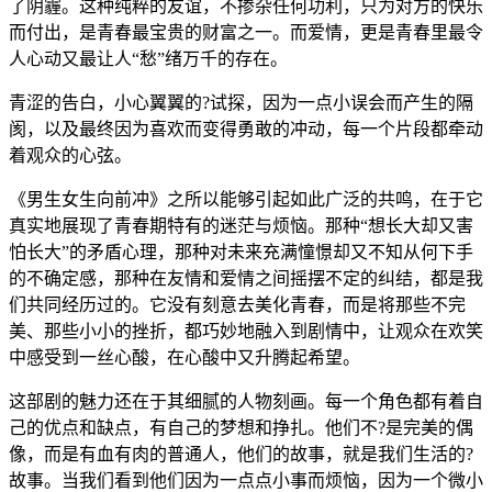
了阴霾。这种纯粹的友谊，不掺杂任何功利，只为对方的快乐
而付出，是青春最宝贵的财富之一。而爱情，更是青春里最令
人心动又最让人“愁”绪万千的存在。
青涩的告白，小心翼翼的?试探，因为一点小误会而产生的隔
阂，以及最终因为喜欢而变得勇敢的冲动，每一个片段都牵动
着观众的心弦。
《男生女生向前冲》之所以能够引起如此广泛的共鸣，在于它
真实地展现了青春期特有的迷茫与烦恼。那种“想长大却又害
怕长大”的矛盾心理，那种对未来充满憧憬却又不知从何下手
的不确定感，那种在友情和爱情之间摇摆不定的纠结，都是我
们共同经历过的。它没有刻意去美化青春，而是将那些不完
美、那些小小的挫折，都巧妙地融入到剧情中，让观众在欢笑
中感受到一丝心酸，在心酸中又升腾起希望。
这部剧的魅力还在于其细腻的人物刻画。每一个角色都有着自
己的优点和缺点，有自己的梦想和挣扎。他们不?是完美的偶
像，而是有血有肉的普通人，他们的故事，就是我们生活的?
故事。当我们看到他们因为一点点小事而烦恼，因为一个微小