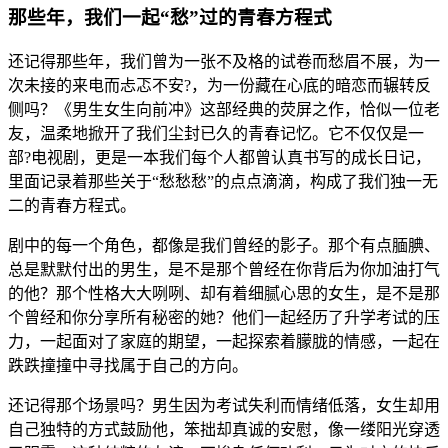
那些年，我们一起“愁”过的青春方程式
还记得那些年，我们曾为一张不及格的试卷而愁眉不展，为一
次未接的来电而忐忑不安?，为一份藏在心底的暗恋而辗转反
侧吗？《男生女生向前冲》这部经典的荧屏之作，恰似一位老
友，温柔地掀开了我们尘封已久的青春记忆。它不仅仅是一
部?电视剧，更是一本我们每个人都曾认真书写的成长日记，
里面记录着那些关于“愁愁愁”的点点滴滴，构成了我们独一无
二的青春方程式。
剧中的每一个角色，都像是我们曾经的影子。那个有点腼腆、
总是默默付出的男生，是不是那个曾经在你背后为你加油打气
的他？那个性格大大咧咧、却有着细腻心思的女生，是不是那
个曾经和你分享所有秘密的她？他们一起经历了升学考试的压
力，一起面对了家庭的期望，一起探索着朦胧的情感，一起在
跌跌撞撞中寻找属于自己的方向。
还记得那个场景吗？男生因为考试失利而情绪低落，女生却用
自己独特的方式鼓励他，笨拙却真诚的安慰，像一缕阳光穿透