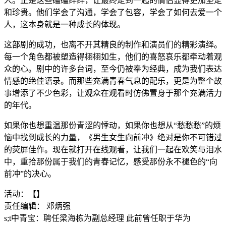
人。正是这些磕磕绊绊，让最终走到一起的情侣显得更加坚定
和珍贵。他们学会了沟通，学会了包容，学会了如何去爱一个
人，这本身就是一种成长的体现。
这部剧的成功，也离不开其精良的制作和演员们的精彩演绎。
每一个角色都被塑造得栩栩如生，他们的喜怒哀乐都牵动着观
众的心。剧中的许多台词，至今仍被奉为经典，成为我们表达
情感的绝佳语录。而那些充满青春气息的配乐，更是为整个故
事增添了不少色彩，让观众在观看时仿佛置身于那个充满活力
的年代。
如果你也想重温那份青涩的悸动，如果你也想从“愁愁愁”的烦
恼中找到成长的力量，《男生女生向前冲》绝对是你不可错过
的荧屏佳作。现在就打开在线观看，让我们一起在欢笑与泪水
中，重拾那份属于我们的青春记忆，感受那份永不褪色的“向
前冲”的决心。
活动：【】
责任编辑： 邓炳强
s;t中青宝：聘任梁海栋为副总经理 此前曾任职于华为