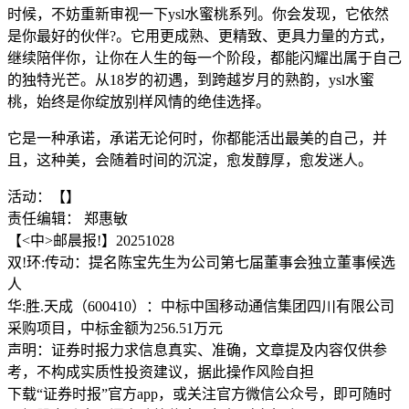
时候，不妨重新审视一下ysl水蜜桃系列。你会发现，它依然
是你最好的伙伴?。它用更成熟、更精致、更具力量的方式，
继续陪伴你，让你在人生的每一个阶段，都能闪耀出属于自己
的独特光芒。从18岁的初遇，到跨越岁月的熟韵，ysl水蜜
桃，始终是你绽放别样风情的绝佳选择。
它是一种承诺，承诺无论何时，你都能活出最美的自己，并
且，这种美，会随着时间的沉淀，愈发醇厚，愈发迷人。
活动：【】
责任编辑： 郑惠敏
【<中>邮晨报!】20251028
双!环:传动：提名陈宝先生为公司第七届董事会独立董事候选
人
华:胜.天成（600410）：中标中国移动通信集团四川有限公司
采购项目，中标金额为256.51万元
声明：证券时报力求信息真实、准确，文章提及内容仅供参
考，不构成实质性投资建议，据此操作风险自担
下载“证券时报”官方app，或关注官方微信公众号，即可随时