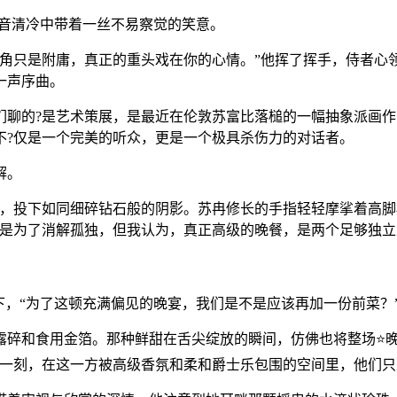
声音清冷中带着一丝不易察觉的笑意。
视角只是附庸，真正的重头戏在你的心情。”他挥了挥手，侍者心
一声序曲。
，他们聊的?是艺术策展，是最近在伦敦苏富比落槌的一幅抽象派
不?仅是一个完美的听众，更是一个极具杀伤力的对话者。
解。
，投下如同细碎钻石般的阴影。苏冉修长的手指轻轻摩挲着高脚
餐是为了消解孤独，但我认为，真正高级的晚餐，是两个足够独
下，“为了这顿充满偏见的晚宴，我们是不是应该再加一份前菜？
露碎和食用金箔。那种鲜甜在舌尖绽放的瞬间，仿佛也将整场⭐
这一刻，在这一方被高级香氛和柔和爵士乐包围的空间里，他们只