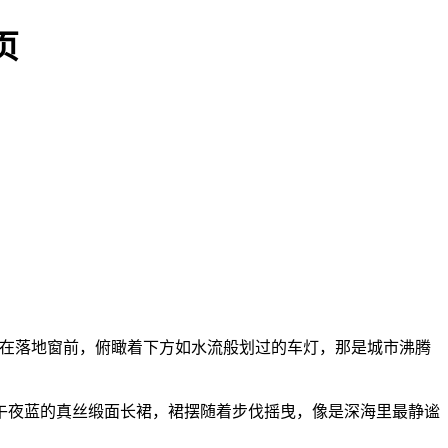
页
站在落地窗前，俯瞰着下方如水流般划过的车灯，那是城市沸腾
午夜蓝的真丝缎面长裙，裙摆随着步伐摇曳，像是深海里最静谧