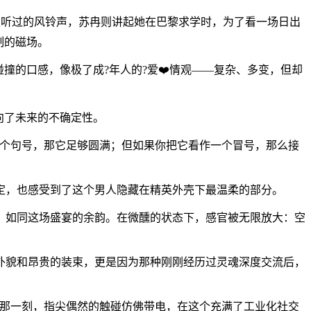
楼里听过的风铃声，苏冉则讲起她在巴黎求学时，为了看一场日出
制的磁场。
撞的口感，像极了成?年人的?爱❤️情观——复杂、多变，但却
向了未来的不确定性。
一个句号，那它足够圆满；但如果你把它看作一个冒号，那么接
定，也感受到了这个男人隐藏在精英外壳下最温柔的部分。
，如同这场盛宴的余韵。在微醺的状态下，感官被无限放大：空
外貌和昂贵的装束，更是因为那种刚刚经历过灵魂深度交流后，
，那一刻，指尖偶然的触碰仿佛带电，在这个充满了工业化社交