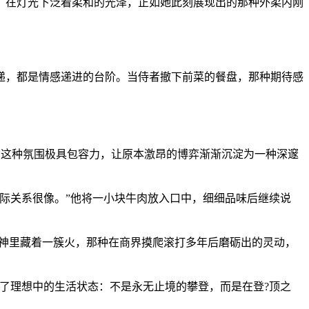
，在灯光下泛着柔和的光泽，正如她此刻展现出的那种外柔内刚
递，都是情感递进的台阶。当侍者撤下前菜的餐盘，那种期待感
。这种氛围极具包容力，让原本激昂的博弈渐渐沉淀为一种深邃
际关系很像。”他将一小块牛肉放入口中，细细品味后继续说
眼神里藏着一簇火，那种在商界摸爬滚打多年后磨砺出的灵动，
了理想中的生活状态：不是永无止境的攀登，而是在登?顶之