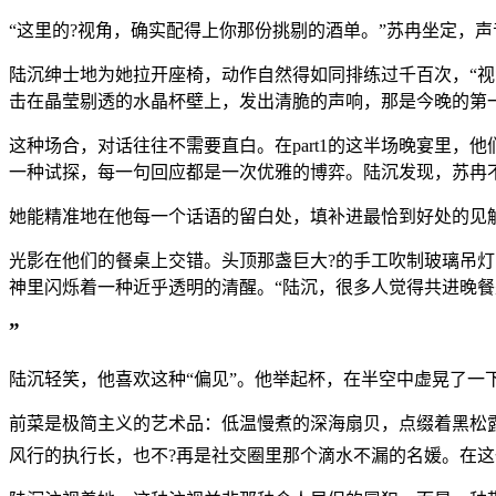
“这里的?视角，确实配得上你那份挑剔的酒单。”苏冉坐定，
陆沉绅士地为她拉开座椅，动作自然得如同排练过千百次，“
击在晶莹剔透的水晶杯壁上，发出清脆的声响，那是今晚的第
这种场合，对话往往不需要直白。在part1的这半场晚宴里
一种试探，每一句回应都是一次优雅的博弈。陆沉发现，苏冉
她能精准地在他每一个话语的留白处，填补进最恰到好处的见
光影在他们的餐桌上交错。头顶那盏巨大?的手工吹制玻璃吊灯
神里闪烁着一种近乎透明的清醒。“陆沉，很多人觉得共进晚
”
陆沉轻笑，他喜欢这种“偏见”。他举起杯，在半空中虚晃了一
前菜是极简主义的艺术品：低温慢煮的深海扇贝，点缀着黑松
风行的执行长，也不?再是社交圈里那个滴水不漏的名媛。在