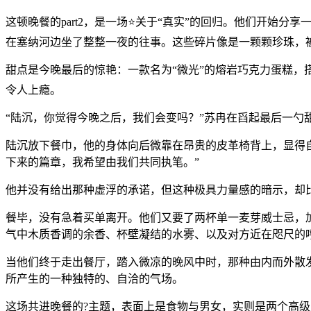
这顿晚餐的part2，是一场⭐关于“真实”的回归。他们开
在塞纳河边坐了整整一夜的往事。这些碎片像是一颗颗珍珠，被
甜点是今晚最后的惊艳：一款名为“微光”的熔岩巧克力蛋糕，
令人上瘾。
“陆沉，你觉得今晚之后，我们会变吗？”苏冉在舀起最后一
陆沉放下餐巾，他的身体向后微靠在昂贵的皮革椅背上，显得
下来的篇章，我希望由我们共同执笔。”
他并没有给出那种虚浮的承诺，但这种极具力量感的暗示，却
餐毕，没有急着买单离开。他们又要了两杯单一麦芽威士忌，
气中木质香调的余香、杯壁凝结的水雾、以及对方近在咫尺的
当他们终于走出餐厅，踏入微凉的晚风中时，那种由内而外散
所产生的一种独特的、自洽的气场。
这场共进晚餐的?主题，表面上是食物与男女，实则是两个高