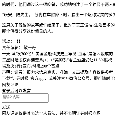
的时代，他们通过这一顿晚餐，成功地构建了一个独属于两人
“晚安，陆先生。”苏冉在车窗降下时，露出一个堪称完美的微
这篇关于晚餐的故事或许结束了，但对于真正懂得?生活艺术
那个值得分享这份偏见的人。
活动：【】
责任编辑： 敬一丹
一天‘蒸’发300亿！美国金融科技史上罕见“血案”是怎么酿成的
三星财险股权再迎变,动<：>“美的系”君兰酒店受让11.5%股权
埃及央{行}宣布?降息200个基点
声明：证券时报力求信息真实、准确，文章提及内容仅供参考
下载“证券时报”官方app，或关注官方微信公众号，即可随时
网友评论
登录
后可以发言
发送
网友评论仅供其表达个人看法，并不表明证券时报立场