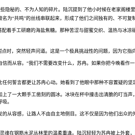
始分享一些隐秘的、不为人知的碎片。陆沉提到了他小时候在老家阁
名为“共鸣”的丝线串联起来，形成了他们之间独有的、不可复
搭配着手工研磨的海盐焦糖。那种苦涩与甜蜜交织、温热与冰凉碰
勺甜点时，突然轻声问道。这是一个极具挑战性的问题，因为它指
自信而从容。“我们不需要改变什么，苏冉。如果你把今晚看作
比任何誓言都更让苏冉心动。她看到了他眼中那种不容置疑的坚
加上了一大颗手工凿刻的圆冰。冰块在杯中撞击出清脆的叮当声
呼吸。
发的从容感，让路人不由自主地侧目。这不仅是因为他们出众的
级灵魂在钢筋水泥丛林里的温柔重逢。陆沉轻轻为苏冉披上外套