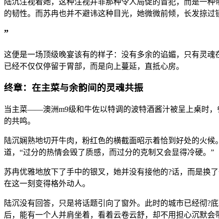
陆沉注视着她，这种注视并非那种令人局促的冒犯，而是一种
的韧性。而苏冉也并不避讳这种目光，她微微前倾，长发掠过锁
”
这便是一场顶级晚宴该有的样子：没有多余的谄媚，只有灵魂
已经不仅仅停留于胃部，而是向上蔓延，直抵心房。
终章：在主菜与余韵间的灵魂共振
当主菜——澳洲m9级和牛佐以特调的波特酒酱汁被呈上桌时
的共鸣。
陆沉娴熟地切开牛肉，粉红色的横截面昭示着恰到好处的火候
道，“过分的热情会毁了质感，而过分的克制又会显得冷硬。”
苏冉优雅地放下了手中的银叉，她并没有接他的?话，而是换了
在这一刻变得格外动人。
陆沉没有回答，只是将话题引向了窗外。此时的城市已经彻?
后，能有一个人并肩坐着，看着云卷云舒，却不用担心沉默会