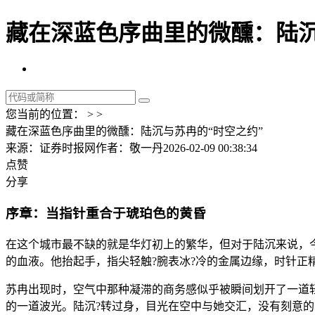
藏在深蓝色序曲里的微醺：陆沉
您当前的位置： > >
藏在深蓝色序曲里的微醺：陆沉与苏冉的“时空之约”
来源：证券时报网
作者：敬一丹
2026-02-09 00:38:34
点赞
分享
序章：当指针重合于琥珀色的黄昏
在这个城市最不缺的就是华灯初上的繁华，但对于陆沉来说，
的血液。他抬起手，指尖轻触?腕表冰?冷的金属边缘，时针正
苏冉出现时，空气中那种凝滞的商务感似乎被瞬间划开了一道
的一道波光。陆沉?转过身，目光在空中与她交汇，没有刻意