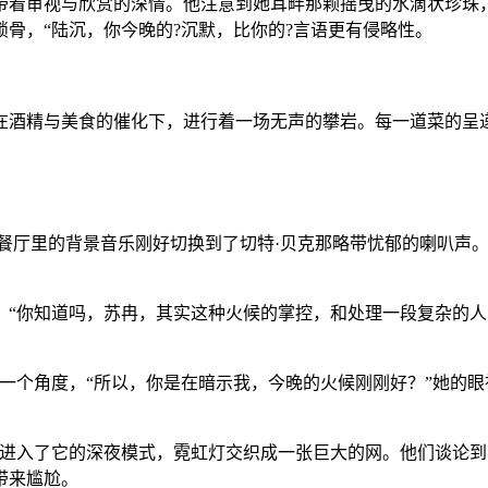
带着审视与欣赏的深情。他注意到她耳畔那颗摇曳的水滴状珍珠
骨，“陆沉，你今晚的?沉默，比你的?言语更有侵略性。
在酒精与美食的催化下，进行着一场无声的攀岩。每一道菜的呈
，餐厅里的背景音乐刚好切换到了切特·贝克那略带忧郁的喇叭声
。“你知道吗，苏冉，其实这种火候的掌控，和处理一段复杂的人
一个角度，“所以，你是在暗示我，今晚的火候刚刚好？”她的
底进入了它的深夜模式，霓虹灯交织成一张巨大的网。他们谈论到
带来尴尬。