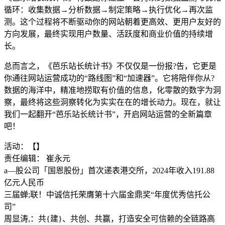
循环：收集数据→分析数据→制定策略→执行优化→再次监
测。这个过程将不断驱动你的网站朝着更高效、更用户友好的
方向发展，最终实现用户数量、活跃度和商业价值的持续增
长。
总而言之，《芭乐站长统计书》不仅仅是一份报?告，它更是
你通往网站运营成功的“路线图”和“加速器”。它将陪伴你从?
数据的海洋中，精准地捞取有价值的信息，化零散的数字为洞
察，最终将这些洞察转化为实实在在的增长动力。现在，就让
我们一起翻开“芭乐站长统计书”，开启网站运营的全新篇章
吧！
活动：【】
责任编辑： 崔永元
a—股公司「国恩股份」首次递表港交所，2024年收入191.88
亿元人民币
三届蝉;联！中诚信托荣膺第十六届金鼎奖“年度优秀信托公
司”
周显涛,：共{建}、共创、共赢，打造安全可信赖的全链路高