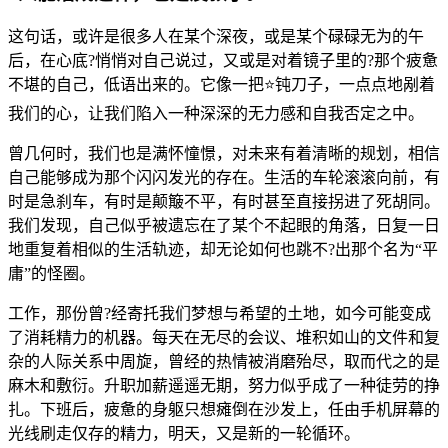
这句话，或许是很多人在某个深夜，或是某个碌碌无为的午
后，在心底?悄悄对自己说过，又或是对着镜子里的?那个疲惫
不堪的自己，低语出来的。它像一把⭐钝刀子，一点点地剐着
我们的心，让我们陷入一种深深的无力感和自我否定之中。
曾几何时，我们也是满怀憧憬，对未来有着清晰的规划，相信
自己能够成为那个闪闪发光的存在。生活的车轮滚滚向前，有
时是急刹车，有时是颠簸不平，有时甚至直接拐进了死胡同。
我们发现，自己似乎被遗忘在了某个不起眼的角落，日复一日
地重复着相似的生活轨迹，却无论如何也跳不?出那个名为“平
庸”的怪圈。
工作，那份曾?经寄托我们梦想与希望的土地，如今可能变成
了消耗精力的机器。每天在无尽的会议、堆积如山的文件和复
杂的人际关系中周旋，曾经的热情被消磨殆尽，取而代之的是
麻木和敷衍。升职加薪遥遥无期，努力似乎成了一种徒劳的挣
扎。下班后，疲惫的身躯只想瘫倒在沙发上，任由手机屏幕的
光线刷走仅存的精力，明天，又是新的一轮循环。