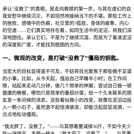
承认“没救了”的真相，是走向救赎的第一步。与其在虚幻的自
我安慰中继续沉沦，不如坦然地接纳当下的不堪。那些工作上
的挫败，感情中的伤痕，社交里的?孤寂，身体的疲惫，内心
的空虚……它们真实地存在着，如同生活中的泥沼，将我们深
深地困住。承认它们，不是为了继续沉溺，而是为了看清泥沼
的深度和广度，才能找到脱困的方向。
一、微观的改变，是打破“没救了”僵局的钥匙。
当宏大的目标显得遥不可及，不妨将目光聚焦于那些微不足道
的小事。比如，从今天起，强迫自己早睡半小时；在工作间
隙，站起来走动几分钟，做几个简单的伸展；尝试自己做一顿
健康的晚餐，哪怕只是简单的番茄炒蛋；给一个久未联系的朋
友发一条问候的消息。这些看似微小的改变，就像在泥沼边投
入一颗小石子，虽然激不起惊涛骇浪，却能泛起层层涟漪，一
点点地松动僵局。
“我太胖了，没救了。”——与其想着要减掉30斤，不如今天少
吃一块饼干，多喝一杯水。“我太穷了，没救了。”——与其羡