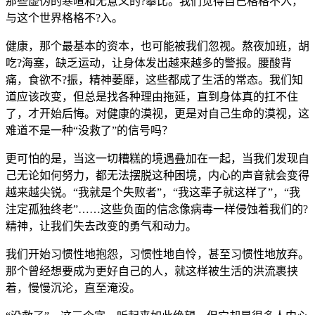
那些虚伪的寒暄和无意义的?攀比。我们觉得自己格格不入，
与这个世界格格不?入。
健康，那个最基本的资本，也可能被我们忽视。熬夜加班，胡
吃?海塞，缺乏运动，让身体发出越来越多的警报。腰酸背
痛，食欲不?振，精神萎靡，这些都成了生活的常态。我们知
道应该改变，但总是找各种理由拖延，直到身体真的扛不住
了，才开始后悔。对健康的漠视，更是对自己生命的漠视，这
难道不是一种“没救了”的信号吗？
更可怕的是，当这一切糟糕的境遇叠加在一起，当我们发现自
己无论如何努力，都无法摆脱这种困境，内心的声音就会变得
越来越尖锐。“我就是个失败者”，“我这辈子就这样了”，“我
注定孤独终老”……这些负面的信念像病毒一样侵蚀着我们的?
精神，让我们失去改变的勇气和动力。
我们开始习惯性地抱怨，习惯性地自怜，甚至习惯性地放弃。
那个曾经想要成为更好自己的人，就这样被生活的洪流裹挟
着，慢慢沉沦，直至淹没。