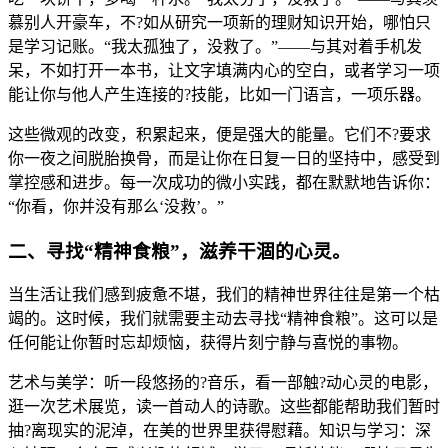
慕别人开豪车，不?如从研究一项新的理财知识开始，哪怕只
是学习记账。“我太孤独了，没救了。”——与其对着手机发
呆，不如打开一本书，让文字填满内心的空白，或者学习一项
能让你与他人产生连接的?技能，比如一门语言，一项乐器。
这些微观的改变，积累起来，便是强大的能量。它们不?要求
你一夜之间脱胎换骨，而是让你在日复一日的坚持中，感受到
掌控感和进步。每一次成功的微小实践，都在默默地告诉你：
“你看，你并没有那么‘没救’。”
二、寻找“精神食粮”，滋养干涸的心灵。
当生活让我们感到疲惫不堪，我们的精神世界往往是第一个枯
竭的。这时候，我们就需要主动去寻找“精神食粮”。这可以是
任何能让你暂时忘却烦恼，获得片刻宁静与喜悦的事物。
艺术与美学：听一段悠扬的?音乐，看一部触?动心灵的电影，
逛一次艺术展览，读一首动人的诗歌。这些都能帮助我们暂时
抽?离现实的泥淖，在美的世界里获得慰藉。知识与学习：深