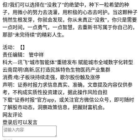
但?我们可以选择在“没救了”的绝望中，种下一粒希望的种
子，用微小的努力去浇灌，用积极的心态去呵护。当这颗种子
悄然生根发芽，你就会发现，你从未真正“没救”，你只是需要
一点时间，一点勇气，一点智慧，去重新书写属于你自己的，
那部“未完待续”的精彩人生。
活动：【】
责任编辑： 管中祥
科大—讯飞“城市智能体”重磅发布 赋能城市全域数字化转型
云南昆明!高新,区打造民族特色生物医药产业集群
消费:电:子板块持续走强，歌尔股份触及涨停
声明：证券时报力求信息真实、准确，文章提及内容仅供参
考，不构成实质性投资建议，据此操作风险自担
下载“证券时报”官方app，或关注官方微信公众号，即可随时
了解股市动态，洞察政策信息，把握财富机会。
网友评论
登录
后可以发言