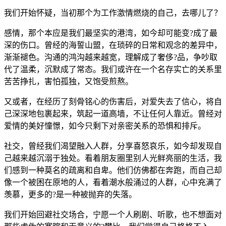
我们开始怀疑，当初那个为工作激情燃烧的自己，去哪儿了？
感情，那个本应是我们最坚实的港湾，如今却可能变?成了最
深的伤口。曾经的海誓山盟，在琐碎的日常和观念的差异中，
渐渐褪色。沟通的鸿沟越来越宽，理解成了奢侈?品，争吵取
代了温柔，沉默成了常态。我们或许在一个名存实亡的关系里
苦苦挣扎，害怕孤独，又饱受煎熬。
又或者，在经历了刻骨铭心的伤害后，对爱失去了信心，将自
己深深地包裹起来，筑起一道高墙，不让任何人靠近。曾经对
爱情的美好憧憬，如今只剩下对亲密关系的恐惧和排斥。
社交，曾经我们渴望融入人群，分享喜怒哀乐，如今却发现自
己越来越沉溺于独处。看着朋友圈里别人光鲜亮丽的生活，我
们感到一种莫名的疏离和自卑。他们仿佛都在奔跑，而自己却
像一个被困在原地的人，看着潮水般涌过的人群，心中充满了
羡慕，更多的?是一种被抛弃的失落。
我们开始回避社交场合，宁愿一个人刷剧、听歌，也不想面对