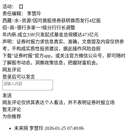
活动：【】
责任编辑： 李慧玲
西藏<水>资源?因可换股债券获转换而发行4亿股
招<商>银行多家一?级分行行长调整
年内新.成立338!只发起式基金总规模达473亿元
声明：证券时报力求信息真实、准确，文章提及内容仅供参
考，不构成实质性投资建议，据此操作风险自担
下载“证券时报”官方app，或关注官方微信公众号，即可随时
了解股市动态，洞察政策信息，把握财富机会。
网友评论
登录
后可以发言
发送
网友评论仅供其表达个人看法，并不表明证券时报立场
暂无评论
为你推荐
未来网
李慧玲
2026-01-25 07:49:06