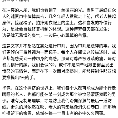
在冲突的末尾，我们也看到了一丝微弱的光。当男子最终在众
人的谴责声中悻悻离去，几名年轻人默默走上前，帮老人扶起
身体，捡起橘子，拍掉她衣服上的尘土。这种自发的补偿行
为，是社会自我修复机制的体现。这种博弈每天都在发生：一
边是肆无忌惮的戾气，一边是小心翼翼的善意。
这篇文字并不想站在高处进行审判，因为审判是法律的事。我
们更倾向于将其视为一面镜子。每个人在阅读这段描述时，或
许都能感受到一种切身的痛感。那是对尊严被践踏的痛，是对
暴力横行的痛。我们要做的?，或许不是简单地敲击键盘发出
愤怒的表情包，而是在下一次面对摩擦时，能够控制住那双想
要推搡出?去的手。
毕竟，在这个拥挤的世界上，我们每个人都可能成为那个行走
蹒跚的老人，也都可能在某一刻成为那个被愤怒蒙蔽双眼的男
子。唯有克制与理解，才是防止我们滑向深渊的最后一道防
线。街头的风依然在吹，老人的背影逐渐消失在巷口，而那场
推搡留下的余震，依然在每一个目击者的心中久久回荡。