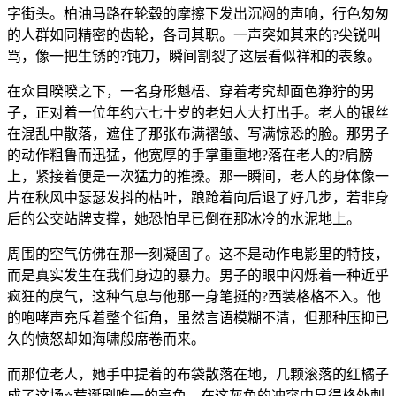
字街头。柏油马路在轮毂的摩擦下发出沉闷的声响，行色匆匆
的人群如同精密的齿轮，各司其职。一声突如其来的?尖锐叫
骂，像一把生锈的?钝刀，瞬间割裂了这层看似祥和的表象。
在众目睽睽之下，一名身形魁梧、穿着考究却面色狰狞的男
子，正对着一位年约六七十岁的老妇人大打出手。老人的银丝
在混乱中散落，遮住了那张布满褶皱、写满惊恐的脸。那男子
的动作粗鲁而迅猛，他宽厚的手掌重重地?落在老人的?肩膀
上，紧接着便是一次猛力的推搡。那一瞬间，老人的身体像一
片在秋风中瑟瑟发抖的枯叶，踉跄着向后退了好几步，若非身
后的公交站牌支撑，她恐怕早已倒在那冰冷的水泥地上。
周围的空气仿佛在那一刻凝固了。这不是动作电影里的特技，
而是真实发生在我们身边的暴力。男子的眼中闪烁着一种近乎
疯狂的戾气，这种气息与他那一身笔挺的?西装格格不入。他
的咆哮声充斥着整个街角，虽然言语模糊不清，但那种压抑已
久的愤怒却如海啸般席卷而来。
而那位老人，她手中提着的布袋散落在地，几颗滚落的红橘子
成了这场⭐荒诞剧唯一的亮色，在这灰色的冲突中显得格外刺