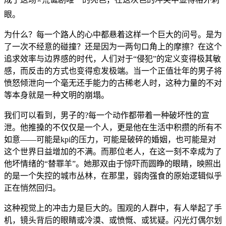
眼。
为什么？每一个路人的心中都悬着这样一个巨大的问号。是为
了一次不经意的碰撞？还是因为一两句口角上的摩擦？在这个
追求效率与边界感的时代，人们对于“侵犯”的定义变得极其敏
感，而反击的方式也变得愈发极端。当一个正值壮年的男子将
愤怒倾泄向一个毫无还手能力的古稀老人时，这种力量的不对
等本身就是一种文明的崩塌。
我们可以看到，男子的?每一个动作都带着一种破坏性的宣
泄。他推搡的不仅仅是一个人，更是他在生活中积攒的所有不
如意——可能是kpi的压力，可能是破碎的婚姻，也可能是对
这个世界日益增加的不满。而那位老人，在这一刻不幸成为了
他坏情绪的“替罪羊”。她那双由于惊吓而圆睁的眼睛，映照出
的是一个失控的城市丛林，在那里，弱肉强食的原始逻辑似乎
正在悄然回归。
这种视觉上的冲击力是巨大的。围观的人群中，有人举起了手
机，镜头背后的眼睛或冷漠、或愤慨、或犹疑。闪光灯偶尔划