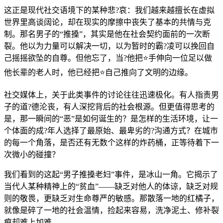
这正是现代社交语境下的某种悲?哀：我们越来越擅长在虚拟
世界里高谈阔论，却在现实的摩擦中丧失了基本的共情与克
制。那名男子的“推搡”，其实是他在社会契约面前的一次断
裂。他以为力量可以解决一切，以为暂时的霸?凌可以挽回自
己摇摇欲坠的自尊。但他忘了，当?他把⭐手伸向一位足以做
他长辈的老人时，他已经把⭐自己推向了文明的边缘。
社交媒体上，关于此类事件的讨论往往迅速极化。有人指责男
子的道?德沦丧，有人深挖背后的社会根源。但更值得思考的
是，那一瞬间的“恶”是如何诞生的？是怎样的生活环境，让一
个体面的成?年人选择了最原始、最卑劣的?沟通方式？在城市
的每一个角落，是否还有无数个这样的炸药桶，正等待着下一
次微小的碰撞？
我们看到的这起“男子推搡老妇”事件，是冰山一角。它揭示了
当代人某种精神上的“贫血”——缺乏对他人的体谅，缺乏对规
则的敬畏，更缺乏对生命尊严的敏感。那散落一地的红橘子，
就像是碎了一地的社会温情，捡起来容易，洗净泥土、修补裂
痕却难上加难。