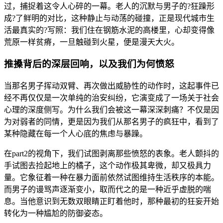
过，捕捉着这令人心碎的一幕。老人的沉默与男子的?狂躁形
成?了鲜明的对比，这种静止与动荡的碰撞，正是现代城市生
活最真实的?写照：我们住在钢筋水泥的高楼里，心却变得像
荒原一样贫瘠，一旦触碰到火星，便是漫天大火。
推搡背后的深层回响，以及我们为何愤怒
当那名男子挥动双臂、再次做出威胁性的动作时，这起事件已
经不再仅仅是一次单纯的治安纠纷，它演变成了一场关于社会
心理的深度侧写。为什么我们会被这一幕深深刺痛？不仅是因
为对弱者的同情，更是因为我们从那名男子的疯狂中，看到了
某种隐藏在每一个人心底的焦虑与暴躁。
在part2的视角下，我们试图剥离那些愤怒的表象。老人颤抖的
手试图去捡起地上的橘子，这个动作极其卑微，却又极具力
量。它象征着一种在暴力面前依然试图维持生活秩序的本能。
而男子的谩骂声逐渐变小，取而代之的是一种近乎虚脱的喘
息。当他意识到无数双眼睛正盯着他时，那种最初的狂妄开始
转化为一种尴尬的防御姿态。