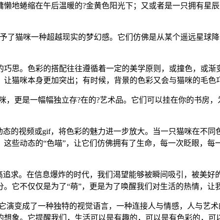
慵懒地蜷缩在午后温暖的?金黄色阳光下；又或者是一只拥有星辰
赋予了猫咪一种超越现实的梦幻感。它们仿佛是从某个遥远星球
的巧思。色彩的搭配往往遵循着一定的美学原则，或撞色，或渐
，让猫咪本身更加突出；有时候，背景的色彩又会与猫咪的毛色
猫咪，更是一幅幅独立存?在的?艺术品。它们可以挂在你的书房
动态的视频或gif，将色彩的魅力进一步放大。当一只猫咪在不
这些动态的“色喵”，让它们仿佛拥有了生命，每一次眨眼，每
高追求。在信息爆炸的时代，我们渴望能够被瞬间吸引，被美好的
分。它不仅仅是为了“萌”，更是为了唤醒我们对生活的热情，让
，它演变成了一种独特的视觉语言，一种连接人与情感，人与艺术
的想象。它提醒我们，生活可以是有趣的，可以是有色彩的，可