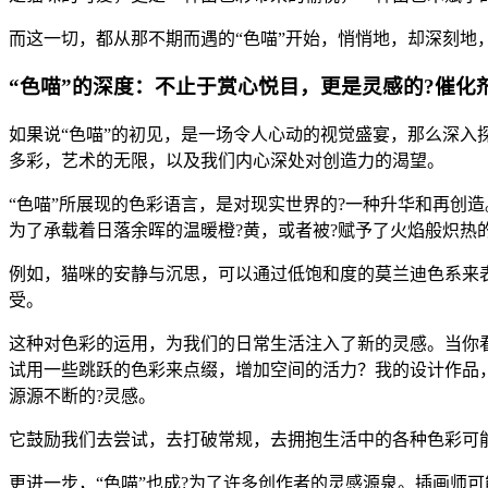
而这一切，都从那不期而遇的“色喵”开始，悄悄地，却深刻地
“色喵”的深度：不止于赏心悦目，更是灵感的?催化
如果说“色喵”的初见，是一场令人心动的视觉盛宴，那么深入
多彩，艺术的无限，以及我们内心深处对创造力的渴望。
“色喵”所展现的色彩语言，是对现实世界的?一种升华和再创
为了承载着日落余晖的温暖橙?黄，或者被?赋予了火焰般炽
例如，猫咪的安静与沉思，可以通过低饱和度的莫兰迪色系来
受。
这种对色彩的运用，为我们的日常生活注入了新的灵感。当你
试用一些跳跃的色彩来点缀，增加空间的活力？我的设计作品，
源源不断的?灵感。
它鼓励我们去尝试，去打破常规，去拥抱生活中的各种色彩可
更进一步，“色喵”也成?为了许多创作者的灵感源泉。插画师