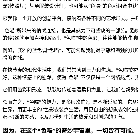
宠?物照片；甚至服装设计师，也可能从“色喵”的色彩组合中
它就像一个开放的创意平台，接纳着各种不同的艺术形式，并
“色喵”所带来的情感连接，也是其魅力不可或缺的一部分。
的传?递就更加直接和强烈。“色喵”中的色彩，往往能够精准
例如，淡雅的蓝色调“色喵”，可能勾起我们对宁静和孤独的共
感的寄托。
在快节奏的现代生活中，我们常常感到压力和焦虑。“色喵”的
好。这种情感上的慰藉，使得“色喵”不仅仅是一个网络热点，
它们用色彩和形态，默默地传递着温柔和力量，让我们在纷繁
总而言之，“色喵”的魅力，是多层次的?，是不断延展的。它
世界，用更丰富的?色彩去装点生活，用更自由的想象去创?造
源不?断的灵感，以及那份对生活的热爱和对创造的勇气。
因为，在这个“色喵”的奇妙宇宙里，一切皆有可能。