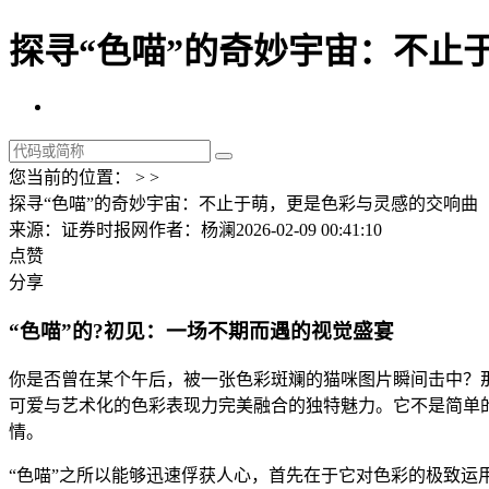
探寻“色喵”的奇妙宇宙：不止
您当前的位置： > >
探寻“色喵”的奇妙宇宙：不止于萌，更是色彩与灵感的交响曲
来源：证券时报网
作者：杨澜
2026-02-09 00:41:10
点赞
分享
“色喵”的?初见：一场不期而遇的视觉盛宴
你是否曾在某个午后，被一张色彩斑斓的猫咪图片瞬间击中？那
可爱与艺术化的色彩表现力完美融合的独特魅力。它不是简单
情。
“色喵”之所以能够迅速俘获人心，首先在于它对色彩的极致