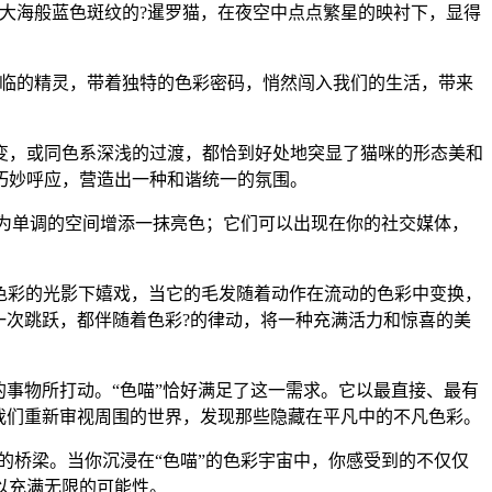
大海般蓝色斑纹的?暹罗猫，在夜空中点点繁星的映衬下，显得
降临的精灵，带着独特的色彩密码，悄然闯入我们的生活，带来
变，或同色系深浅的过渡，都恰到好处地突显了猫咪的形态美和
巧妙呼应，营造出一种和谐统一的氛围。
，为单调的空间增添一抹亮色；它们可以出现在你的社交媒体，
同色彩的光影下嬉戏，当它的毛发随着动作在流动的色彩中变换，
一次跳跃，都伴随着色彩?的律动，将一种充满活力和惊喜的美
事物所打动。“色喵”恰好满足了这一需求。它以最直接、最有
我们重新审视周围的世界，发现那些隐藏在平凡中的不凡色彩。
的桥梁。当你沉浸在“色喵”的色彩宇宙中，你感受到的不仅仅
以充满无限的可能性。