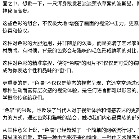
面之中。想象一下，一只浑身散发着淡淡薰衣草紫的波斯猫，
神秘而高贵。
这些色彩的组合，不仅极大地?增强了画面的视觉冲击力，更
惊喜和惊叹。
这种对色彩的大胆运用，并非随意的泼墨，而是充满了艺术家
材质感。有时候，背景的色彩会与猫咪的毛色形成鲜明的对比
这种对色彩的精准拿捏，使得“色喵”的图片不?仅仅是可爱的
成为你表达个性和品味的?窗?口。
更重要的是，“色喵”不仅仅是静态的视觉呈现，它还常常通过
那种生动而富有层次感的视觉体验，是任何语言都难以形容的。
学概念传递给我们。
“色喵”的兴起，也反映了当代人对于视觉体验和情感表达的更
力的方式，通过色彩和猫咪的结合，触动我们内心最柔软的部
从某种意义上说，“色喵”已经超越了一个简单的网络流行词?
是猫咪的可爱，更是一种由色彩带来的愉悦，一种由艺术赋予