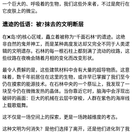
一个巨大的、呼吸着的生物，我们这些外来者，不过是爬行在
它皮肤上的微尘。
遗迹的低语：被?抹去的文明断层
在❌岛?的核心区域，矗立着被称为“千面石林”的遗迹。这绝
非自然的鬼斧神工，而是某种高度发达却又完全不同于人类逻
辑的文明遗存。石林的每一根石柱上都刻满了流动的纹路，这
些纹路在夜晚会随着月相的变化而改变形状。
最令人费解的是，这些建筑材料中含有大量的超导物质。这意
味着，数千年前居住在这里的生物，或许早已掌握了我们至今
仍在摸索的能源技术。在石林中央的一个祭坛上，我发现了一
块至今仍在微微发热的晶体。当你靠近它时，脑海中会浮现出
破碎的画面：巨大的机械在云层中穿梭，人群在紫色的海岸线
上载歌载舞。
这不仅是一场空间上的探索，更是一场跨越维度的考古。
这种文明为何消失？是他们选择了离开，还是他们进化到了我