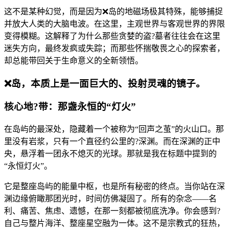
这不是某种幻觉，而是因为❌岛的地磁场极其特殊，能够捕捉
并放大人类的大脑电波。在这里，主观世界与客观世界的界限
变得模糊。这解释了为什么那些贪婪的盗?墓者往往会在这里
迷失方向，最终发疯或失踪；而那些怀揣敬畏之心的探索者，
却总能带回关于生命意义的全新领悟。
❌岛，本质上是一面巨大的、投射灵魂的镜子。
核心地?带：那盏永恒的“灯火”
在岛屿的最深处，隐藏着一个被称为“回声之茧”的火山口。那
里没有岩浆，只有一个直径约公里的?深渊。而在深渊的正中
央，悬浮着一团永不熄灭的光球。那就是我在标题中提到的
“永恒灯火”。
它是整座岛屿的能量中枢，也是所有秘密的终点。当你站在深
渊边缘俯瞰那团光时，时间仿佛凝固了。所有的杂念——名
利、痛苦、焦虑、遗憾，在那一刻都被彻底洗净。你会感到?
自己与整片海洋、整座星空融为一体。这不是宗教式的狂热，