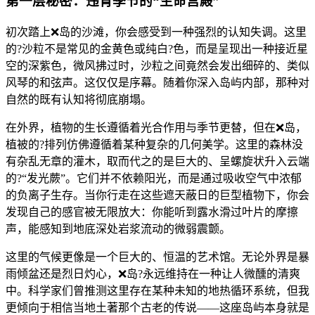
第一层秘密：违背季节的“生命宫殿”
初次踏上❌岛的沙滩，你会感受到一种强烈的认知失调。这里
的?沙粒不是常见的金黄色或纯白?色，而是呈现出一种接近星
空的深紫色，微风拂过时，沙粒之间竟然会发出细碎的、类似
风琴的和弦声。这仅仅是序幕。随着你深入岛屿内部，那种对
自然的既有认知将彻底崩塌。
在外界，植物的生长遵循着光合作用与季节更替，但在❌岛，
植被的?排列仿佛遵循着某种复杂的几何美学。这里的森林没
有杂乱无章的灌木，取而代之的是巨大的、呈螺旋状升入云端
的?“发光蕨”。它们并不依赖阳光，而是通过吸收空气中浓郁
的负离子生存。当你行走在这些遮天蔽日的巨型植物下，你会
发现自己的感官被无限放大：你能听到露水滑过叶片的摩擦
声，能感知到地底深处岩浆流动的微弱震颤。
这里的气候更像是一个巨大的、恒温的艺术馆。无论外界是暴
雨倾盆还是烈日灼心，❌岛?永远维持在一种让人微醺的清爽
中。科学家们曾推测这里存在某种未知的地热循环系统，但我
更倾向于相信当地土著那个古老的传说——这座岛屿本身就是