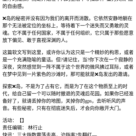
的自由感。
❌岛的秘密并没有因为我们的离开而消散。它依然安静地躺在
那个无法被定位的坐标上，等待着下一个迷失而又勇敢的灵
魂。它不属于任何国家，不属于任何组织，它只属于那些愿意
放下偏见、敢于直视深渊的人。
这篇软文写到这里，或许你认为这只是一个精妙的构思，或者
是一个充满隐喻的童话。但?请记住，当?你下次在一个寂静的
深夜，突然感觉到一阵不属于这个世界的微风拂过耳际，或者
在梦中见到一片紫色的沙滩时，那可能就是❌岛发出的邀请。
探索❌岛，不是为了占有它，而是为了在这个物质至上的时
代，给自己留一个可以随时撤退的灵魂后花园。如果你已经准
备好了，就请丢掉你的地图，关掉你的gps，去听听风的声
音。有些秘密，只有在彻底迷失后，才会向你敞开大门。
活动：【】
责任编辑： 林行止
快讯：三大指数震荡走高，沪指率?先翻红—