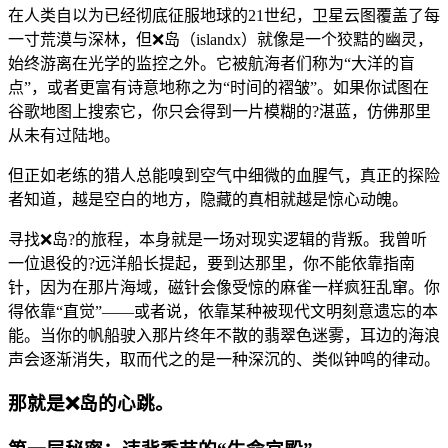
在人类自以为已经彻底征服地球的21世纪，卫星云图覆盖了每
一寸荒漠与深林，但❌岛（islandx）就像是一个狡黠的幽灵，
始终游离在光学的监控之外。它被航海者们称为“大洋的盲
点”，或者更富有诗意地称之为“时间的褶皱”。如果你试图在
谷歌地图上搜索它，你只会得到一片模糊的?湛蓝，仿佛那里
从未有过陆地。
但正如老练的猎人总能嗅到空气中细微的血腥气，真正的探险
者知道，越是空白的地方，隐藏的真相就越是惊心动魄。
寻找❌岛?的旅程，本身就是一场对现实逻辑的背叛。我曾听
一位退役的?远洋船长提起，要到达那里，你不能依靠指南
针，因为在那片海域，磁针会像受惊的麻雀一样疯狂乱窜。你
得依靠“直觉”——或者说，依靠某种被现代文明刻意遗忘的本
能。当你的帆船驶入那片终年不散的翡翠色迷雾，耳边的海浪
声会逐渐消失，取而代之的是一种深沉的、类似钟鸣的律动。
那就是❌岛的心跳。