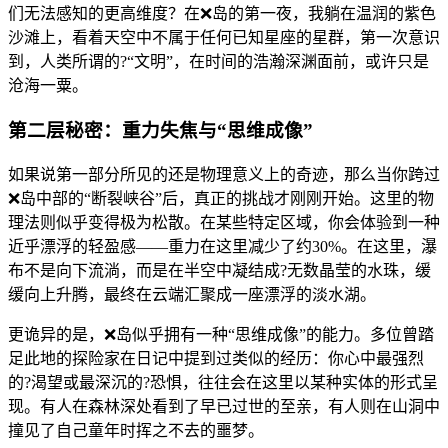
们无法感知的更高维度？在❌岛的第一夜，我躺在温润的紫色
沙滩上，看着天空中不属于任何已知星座的星群，第一次意识
到，人类所谓的?“文明”，在时间的浩瀚深渊面前，或许只是
沧海一粟。
第二层秘密：重力失焦与“思维成像”
如果说第一部分所见的还是物理意义上的奇迹，那么当你跨过
❌岛中部的“断裂峡谷”后，真正的挑战才刚刚开始。这里的物
理法则似乎变得极为松散。在某些特定区域，你会体验到一种
近乎漂浮的轻盈感——重力在这里减少了约30%。在这里，瀑
布不是向下流淌，而是在半空中凝结成?无数晶莹的水珠，缓
缓向上升腾，最终在云端汇聚成一座漂浮的淡水湖。
更诡异的是，❌岛似乎拥有一种“思维成像”的能力。多位曾踏
足此地的探险家在日记中提到过类似的经历：你心中最强烈
的?渴望或最深沉的?恐惧，往往会在这里以某种实体的形式呈
现。有人在森林深处看到了早已过世的至亲，有人则在山洞中
撞见了自己童年时挥之不去的噩梦。