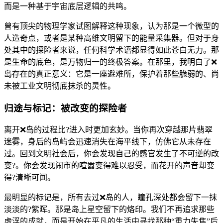
而是一种基于宇宙底层逻辑的共鸣。
曾有顶尖的物理学家试图解释这种现象，认为那是一个微型的
人造奇点，或者是某种高维文明留下的能量采集器。但对于身
处其中的探险者来说，任何科学术语都显得如此苍白无力。那
是生命的底色，是万物归一的终极答案。在那里，我明白了❌
岛存在的真正意义：它是一座避难所，保护着那些脆弱的、尚
未被工业文明彻底抹杀的灵性。
归途与标记：被改变的探险者
离开❌岛的过程比?进入时更加玄妙。当你再次穿越那片翡翠
迷雾，身后的岛屿会迅速消失在海平线下，仿佛它从未存在
过。回到文明社会后，你会发现自己的感官发生了不可逆的改
变?。你会发现闹市的喧嚣变得难以忍受，而花开的声音却变
得?清晰可闻。
最明显的标记是，所有去过❌岛的人，瞳孔深处都会留下一抹
淡淡的?紫晖。那是岛上星空留下的烙印。我们不再追求那些
虚浮的成就，而是开始在平凡的生活中寻找那种“重力失焦”后