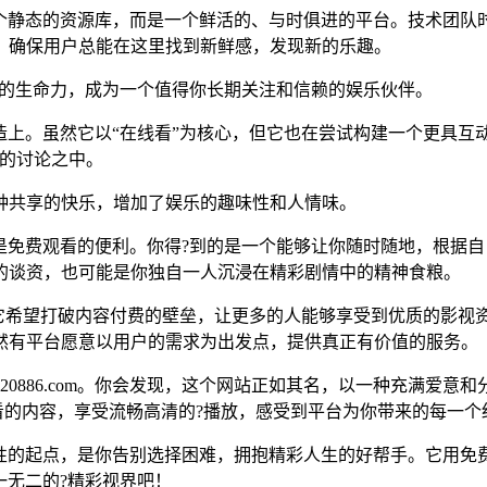
并非一个静态的资源库，而是一个鲜活的、与时俱进的平台。技术
，确保用户总能在这里找到新鲜感，发现新的乐趣。
着旺盛的生命力，成为一个值得你长期关注和信赖的娱乐伙伴。
围的营造上。虽然它以“在线看”为核心，但它也在尝试构建一个更
型的讨论之中。
种共享的快乐，增加了娱乐的趣味性和人情味。
远不止是免费观看的便利。你得?到的是一个能够让你随时随地，根据
的谈资，也可能是你独自一人沉浸在精彩剧情中的精神食粮。
的追求。它希望打破内容付费的壁垒，让更多的人能够享受到优质的
然有平台愿意以用户的需求为出发点，提供真正有价值的服务。
0886.com。你会发现，这个网站正如其名，以一种充满爱意
想看的内容，享受流畅高清的?播放，感受到平台为你带来的每一个
乐可能性的起点，是你告别选择困难，拥抱精彩人生的好帮手。它
独一无二的?精彩视界吧！