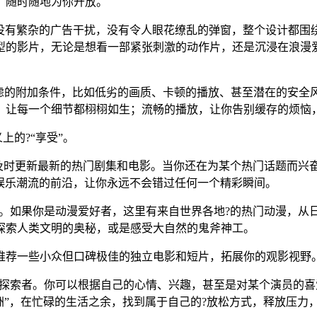
，随时随地为你开放。
吸引。没有繁杂的广告干扰，没有令人眼花缭乱的弹窗，整个设计
型的影片，无论是想看一部紧张刺激的动作片，还是沉浸在浪漫
的附加条件，比如低劣的画质、卡顿的播放、甚至潜在的安全风险。
，让每一个细节都栩栩如生；流畅的播放，让你告别缓存的烦恼
上的?“享受”。
，它总能及时更新最新的热门剧集和电影。当你还在为某个热门话题
走在娱乐潮流的前沿，让你永远不会错过任何一个精彩瞬间。
更多惊喜。如果你是动漫爱好者，这里有来自世界各地?的热门动漫，
探索人类文明的奥秘，或是感受大自然的鬼斧神工。
推荐一些小众但口碑极佳的独立电影和短片，拓展你的观影视野
动的娱乐探索者。你可以根据自己的心情、兴趣，甚至是对某个演员
洲”，在忙碌的生活之余，找到属于自己的?放松方式，释放压力