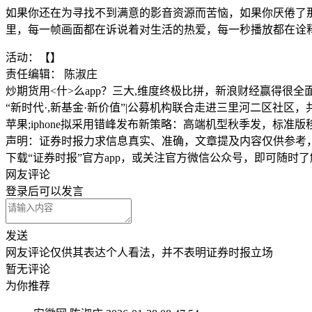
如果你还在为寻找不到满意的影音资源而苦恼，如果你厌倦了
里，每一帧画面都在诉说着对生活的热爱，每一秒播放都在诠
活动：【】
责任编辑： 陈淑庄
炒期货用<什>么app？三大,维度终极比拼，新浪财经赢得很全
“新时代·,新基金·新价值”|公募机构联合走进三里河二区社区
苹果;iphone拟采用错峰发布新策略：高端机型秋季发，标准
声明：证券时报力求信息真实、准确，文章提及内容仅供参考
下载“证券时报”官方app，或关注官方微信公众号，即可随时
网友评论
登录
后可以发言
发送
网友评论仅供其表达个人看法，并不表明证券时报立场
暂无评论
为你推荐