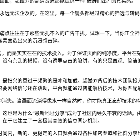
面，超碰97的高清资源都能提供一种“破屏而出?”的真实感。
台永远无法企及的。在这里，每一个镜头都经过精心的筛选与转
的痛点往往在于那些无孔不入的广告干扰。试想一下，当你正全
容易营造出来的沉浸感击碎。
口号，而是实实在在的技术投入。为了保证页面的纯净度，平台
。没有杂乱的横幅，没有诱导点击的陷阱，有的只是直观、简洁
，最扫兴的莫过于频繁的缓冲和加载。超碰97背后的技术团队投
只要网络信号还在跳动，平台就能通过智能解析技术，为你匹配
典中消失。当画面流淌得像水一样自然时，你才能真正忘却技术的
。这也是为什么“最新地址分享”成为了社区内经久不衰的话题。
，在于它建立了一套极其高效的信息同步机制。
时间内，新的、更稳定的入口就会通过各种加密渠道和社群分享