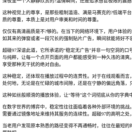
深夜里一个人静静欣赏的?温情瞬间，还是追求感官极限的震撼画
这种视觉上的尊享，是那些粗制滥造、满是马赛克的?低端平
质的尊重，本质上是对用户审美和时间的尊重。
仅仅有高清画质是不?够的。在当下的网络环境下，用户体验
如其来的弹窗或者一段冗长的强制贴片广告，瞬间就能将好不
超碰97深谙此道，它所承诺的“稳定无广告”并非一句空洞的
与纯粹，让每一个点开页面的用户都能感受到一种久违的清爽
享受那种无干扰的绝对自由。
这种稳定，还体现在播放过程中的连贯性。对于在线观看而言
处何地，无论是在忙碌的城市间隙，还是在宁静的偏远角落，
这种如丝般顺滑的播放体验，让“等待”这个词彻底从你的字
在数字世界的博弈中，稳定性往往面临着各种外部环境的挑战
需要通过镜像地址来维持其服务的连续性。超碰97的高明之处
当老用户发现原本熟悉的路径变得不再通畅时，往往在最短的