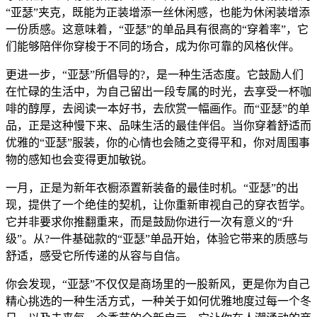
“亚瑟”夹克，既能为正装增添一丝休闲感，也能为休闲装增添
一份质感。这意味着，“亚瑟”的单品具有很高的“穿着率”，它
们能够陪伴你穿梭于不同的场合，成为你可靠的风格伙伴。
更进一步，“亚瑟”所倡导的?，是一种生活态度。它鼓励人们
在忙碌的生活中，为自己留出一段专属的时光，去享受一杯咖
啡的醇厚，去阅读一本好书，去欣赏一幅画作。而“亚瑟”的单
品，正是这种慢下来、品味生活的最佳伴侣。当你穿着舒适而
优雅的“亚瑟”服装，你的心情也会随之变得平和，你对周围事
物的感知也会变得更加敏锐。
一月，正是为新年衣橱添置新装备的最佳时机。“亚瑟”的出
现，提供了一个绝佳的契机，让你重新审视自己的穿衣哲学。
它并非要求你推翻重来，而是鼓励你进行一次有意义的“升
级”。从?一件基础款的“亚瑟”单品开始，体验它带来的质感与
舒适，感受它所传递的从容与自信。
你会发现，“亚瑟”不仅仅是商场里的一股新风，更是你为自己
精心挑选的一种生活方式，一种关于如何优雅地度过每一个冬