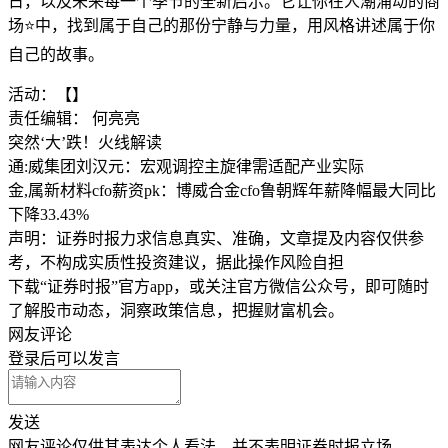
日，以及未来每一个季节的全新启示。它让你在人潮涌动的商
场⭐中，找到属于自己的那份宁静与力量，用风格讲述属于你
自己的故事。
活动：【】
责任编辑： 何亮亮
突然‘大’跌！火线解读
通:威集团刘汉元：宏观调控主旋律需适配产业实际
金,属新材料cfo薪资pk：博威合金cfo鲁朝辉年薪降幅最大同比
下降33.43%
声明：证券时报力求信息真实、准确，文章提及内容仅供参
考，不构成实质性投资建议，据此操作风险自担
下载“证券时报”官方app，或关注官方微信公众号，即可随时
了解股市动态，洞察政策信息，把握财富机会。
网友评论
登录
后可以发言
发送
网友评论仅供其表达个人看法，并不表明证券时报立场