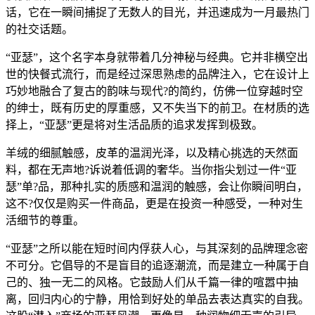
话，它在一瞬间捕捉了无数人的目光，并迅速成为一月最热门
的社交话题。
“亚瑟”，这个名字本身就带着几分神秘与经典。它并非横空出
世的快餐式流行，而是经过深思熟虑的品牌注入，它在设计上
巧妙地融合了复古的韵味与现代?的简约，仿佛一位穿越时空
的绅士，既有历史的厚重感，又不失当下的前卫。在材质的选
择上，“亚瑟”更是将对生活品质的追求发挥到极致。
羊绒的细腻触感，皮革的温润光泽，以及精心挑选的天然面
料，都在无声地?诉说着低调的奢华。当你指尖划过一件“亚
瑟”单?品，那种扎实的质感和温润的触感，会让你瞬间明白，
这不?仅仅是购买一件商品，更是在投资一种感受，一种对生
活细节的尊重。
“亚瑟”之所以能在短时间内俘获人心，与其深刻的品牌理念密
不可分。它倡导的不是盲目的追逐潮流，而是建立一种属于自
己的、独一无二的风格。它鼓励人们从千篇一律的喧嚣中抽
离，回归内心的宁静，用恰到好处的单品去表达真实的自我。