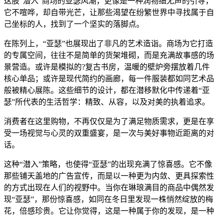
这股“潜入”商场的亚瑟风潮，更像是一种润物细无声的引导，
它不喧哗，却自带光芒，让那些渴望在纷繁世界中寻找属于自
己坐标的人，找到了一个坚实的落脚点。
在陈列上，“亚瑟”也展现出了非凡的艺术造诣。商场为它打造
的专属空间，往往不是简单的货架堆砌，而是充满故事感的场
景营造。或许是模拟的?复古书房，温暖的壁炉旁摆放着几件
核心单品；或许是现代简约的画廊，每一件服装都如同艺术品
般被精心展陈。这些细节的设计，都在潜移默化中传递着“亚
瑟”所代表的生活哲学：精致、从容，以及对美的执着追求。
消费者在这里购物，不再仅仅是为了满足物质需求，更是在享
受一场视觉与心灵的双重盛宴，是一次与美好事物近距离的对
话。
这种“潜入”策略，也使得“亚瑟”的出现充满了惊喜感。它不像
那些铺天盖地的广告宣传，而是以一种更为内敛、更具探索性
的方式出现在人们的视野中。当你在琳琅满目的商品中偶然发
现“亚瑟”，那份惊喜感，如同在冬日里发现一株悄然绽放的梅
花，倍感珍贵。它让你觉得，这是一种属于你的发现，是一种