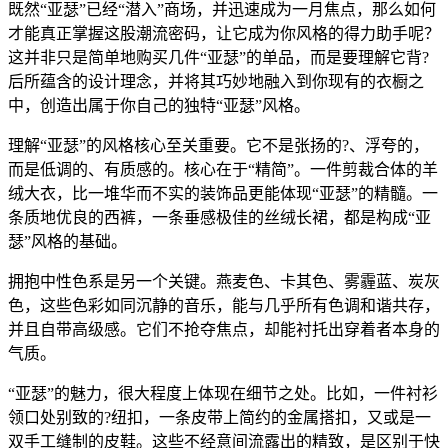
既然“亚瑟”已经“潜入”商场，并迅速成为一月焦点，那么如何
才能真正掌握这股潮流密码，让它成为你风格的得力助手呢？
这并非只是简单地购买几件“亚瑟”的单品，而是要理解它背?
后所蕴含的设计理念，并将其巧妙地融入到你现有的衣橱之
中，创造出属于你自己的独特“亚瑟”风格。
理解“亚瑟”的风格核心至关重要。它不是张扬的?、浮夸的，
而是低调的、有质感的。核心在于“精简”。一件剪裁合体的羊
绒大衣，比一堆华而不实的装饰品更能体现“亚瑟”的精髓。一
条质地优良的西裤，一条垂感极佳的丝绒长裙，都是构成“亚
瑟”风格的基础。
拥抱中性色系是另一个关键。燕麦色、卡其色、雾霾蓝、炭灰
色，这些色彩如同沉静的音乐，能与几乎所有色调和谐共存，
并且自带高级感。它们不抢夺焦点，却能衬托出穿着者本身的
气质。
“亚瑟”的魅力，很大程度上体现在细节之处。比如，一件衬衫
领口处别致的?纽扣，一条皮带上简约的金属搭扣，又或是一
双手工缝制的皮鞋。这些不经意间流露出的精致，是区别于快