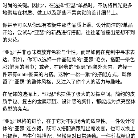
时尚的关键。因此?，在选择“亚瑟”单品时，不妨将目光更多
地聚焦在材质、做工以及那些不易察觉的设计细节上。
你甚至可以从你现有衣橱中那些品质上乘、设计简洁的?单品
开始，尝试与“亚瑟”的新品进行搭配，往往能碰撞出意想不到
的火花。
“亚瑟”并非意味着放弃色彩与个性，而是如何在克制中寻求表
达。例如，你可以选择一件基础款的“亚瑟”毛衣，搭配一条色
彩?鲜亮的围巾；或者，在经典的“亚瑟”西装外套内，选择一
件带有subtle图案的内搭。这种“一松一紧”的搭配方式，既保
留了“亚瑟”的整体风格，又注入了你个人的活力与趣味。
在配饰的选择上，“亚瑟”也提供了极大的发挥空间。简约的皮
质手包、复古的金属项链、设计感的胸针，都能成为点亮整体
造型的亮点。
“亚瑟”风格的进阶，在于它对不同场合的适应性。一件设计得
体的“亚瑟”连衣裙，既可以搭配高跟鞋出席晚宴，也可以换上
乐福鞋，与牛仔裤搭配，轻松应对日常通勤。一件剪裁精良的