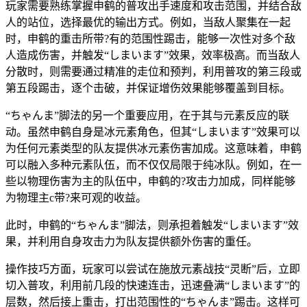
玩家需要熟练掌握申鹤的普攻出手速度和攻击范围，并结合敌
人的站位，选择最优的输出方式。例如，当敌人聚集在一起
时，申鹤的重击所带?有的范围性踢击，能够一次性对多个敌
人造成伤害，并触发“しまいます”效果，效率极高。而当敌人
分散时，则需要通过精准的走位和预判，利用普攻的第三段或
第五段踢击，逐个击破，并保证增伤效果能够覆盖到目标。
“ちゃんま”脚法的另一个重要应用，在于其与元素反应的联
动。虽然申鹤自身是冰元素角色，但其“しまいます”效果可以
为任何元素类型的队友提供冰元素伤害加成。这意味着，申鹤
可以融入多种元素队伍，而不仅仅局限于纯冰队。例如，在一
些以物理伤害为主的队伍中，申鹤的?攻击力加成，同样能够
为物理主c带?来可观的收益。
此时，申鹤的“ちゃんま”脚法，则承担着触发“しまいます”效
果，并利用自身攻击力为队友提供额外伤害的重任。
操作技巧方面，玩家可以尝试在施放元素战技“灵断”后，立即
切入普攻，利用前几段的快速连击，迅速叠满“しまいます”的
层数，然后接上重击，打出范围性的“ちゃんま”踢击。这样可