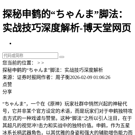
探秘申鹤的“ちゃんま”脚法：
实战技巧深度解析-博天堂网页
您当前的位置： > >
探秘申鹤的“ちゃんま”脚法：实战技巧深度解析
来源：证券时报网
作者：周子衡
2026-02-09 01:06:26
点赞
分享
“ちゃんま”，一个在《原神》玩家社群中悄然兴起的神秘代
号，它并非某个官方设定的术语，而是玩家们对于申鹤独特攻
击方式的一种戏谑与赞誉。这种“脚法”之所以引人注目，在于
其超凡的视觉冲?击力和实战中的独特价值。申鹤，作为五星
冰系长柄武器角色，以其优雅的身姿和强大的辅助增伤能力而