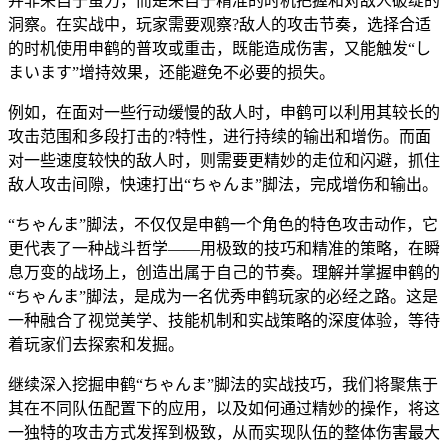
并非来自于蛮力，而是来自于精准的时机把握和对敌人破绽的
洞察。在实战中，玩家需要观察?敌人的攻击节奏，选择合适
的时机使用申鹤的普攻或重击，既能造成伤害，又能触发“し
まいます”增持效果，还能避免不必要的损失。
例如，在面对一些行动缓慢的敌人时，申鹤可以利用其较长的
攻击范围和多段打击的?特性，进行持续的输出和增伤。而面
对一些速度较快的敌人时，则需要更精妙的走位和闪避，抓住
敌人攻击间隙，快速打出“ちゃんま”脚法，完成增伤和输出。
“ちゃんま”脚法，不仅仅是申鹤一个角色的特色攻击动作，它
更代表了一种战斗哲学——用极致的技巧和精准的策略，在瞬
息万变的战场上，创造出属于自己的节奏。理解并掌握申鹤的
“ちゃんま”脚法，是成为一名优秀申鹤玩家的必经之路。这是
一种融合了视觉美学、技能机制和实战策略的深度体验，等待
着玩家们去探索和发掘。
继续深入挖掘申鹤“ちゃんま”脚法的实战技巧，我们将聚焦于
其在不同队伍配置下的应用，以及如何通过精妙的操作，将这
一独特的攻击方式发挥到极致，从而实现队伍的整体伤害最大