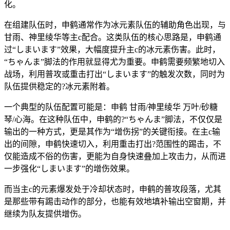
化。
在组建队伍时，申鹤通常作为冰元素队伍的辅助角色出现，与
甘雨、神里绫华等主c配合。这类队伍的核心思路是，申鹤通
过“しまいます”效果，大幅度提升主c的冰元素伤害。此时，
“ちゃんま”脚法的作用就显得尤为重要。申鹤需要频繁地切入
战场，利用普攻或重击打出“しまいます”的触发次数，同时为
队伍提供稳定的?冰元素附着。
一个典型的队伍配置可能是：申鹤 甘雨/神里绫华 万叶/砂糖
琴/心海。在这种队伍中，申鹤的?“ちゃんま”脚法，不仅仅是
输出的一种方式，更是其作为“增伤拐”的关键衔接。在主c输
出的间隙，申鹤快速切入，利用重击打出?范围性的踢击，不
仅能造成不俗的伤害，更能为自身快速叠加上攻击力，从而进
一步强化“しまいます”的增伤效果。
而当主c的元素爆发处于冷却状态时，申鹤的普攻段落，尤其
是那些带有踢击动作的部分，也能有效地填补输出空窗期，并
继续为队友提供增伤。