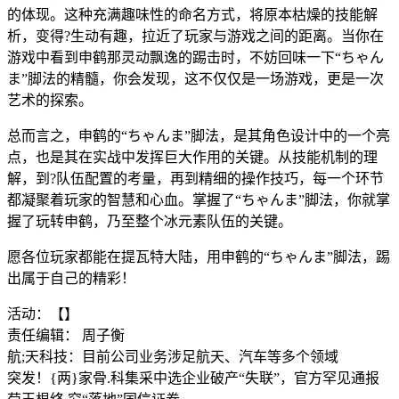
的体现。这种充满趣味性的命名方式，将原本枯燥的技能解
析，变得?生动有趣，拉近了玩家与游戏之间的距离。当你在
游戏中看到申鹤那灵动飘逸的踢击时，不妨回味一下“ちゃん
ま”脚法的精髓，你会发现，这不仅仅是一场游戏，更是一次
艺术的探索。
总而言之，申鹤的“ちゃんま”脚法，是其角色设计中的一个亮
点，也是其在实战中发挥巨大作用的关键。从技能机制的理
解，到?队伍配置的考量，再到精细的操作技巧，每一个环节
都凝聚着玩家的智慧和心血。掌握了“ちゃんま”脚法，你就掌
握了玩转申鹤，乃至整个冰元素队伍的关键。
愿各位玩家都能在提瓦特大陆，用申鹤的“ちゃんま”脚法，踢
出属于自己的精彩！
活动：【】
责任编辑： 周子衡
航;天科技：目前公司业务涉足航天、汽车等多个领域
突发！{两}家骨.科集采中选企业破产“失联”，官方罕见通报