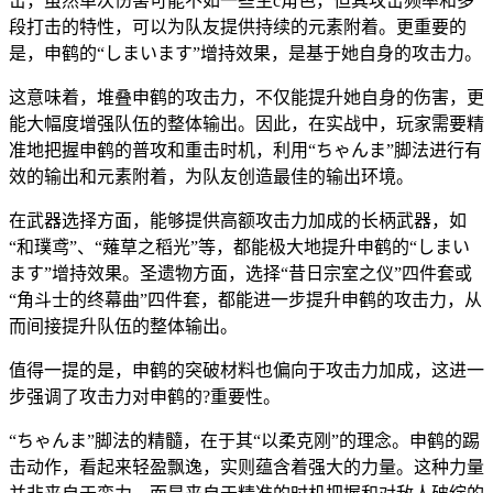
击，虽然单次伤害可能不如一些主c角色，但其攻击频率和多
段打击的特性，可以为队友提供持续的元素附着。更重要的
是，申鹤的“しまいます”增持效果，是基于她自身的攻击力。
这意味着，堆叠申鹤的攻击力，不仅能提升她自身的伤害，更
能大幅度增强队伍的整体输出。因此，在实战中，玩家需要精
准地把握申鹤的普攻和重击时机，利用“ちゃんま”脚法进行有
效的输出和元素附着，为队友创造最佳的输出环境。
在武器选择方面，能够提供高额攻击力加成的长柄武器，如
“和璞鸢”、“薙草之稻光”等，都能极大地提升申鹤的“しまい
ます”增持效果。圣遗物方面，选择“昔日宗室之仪”四件套或
“角斗士的终幕曲”四件套，都能进一步提升申鹤的攻击力，从
而间接提升队伍的整体输出。
值得一提的是，申鹤的突破材料也偏向于攻击力加成，这进一
步强调了攻击力对申鹤的?重要性。
“ちゃんま”脚法的精髓，在于其“以柔克刚”的理念。申鹤的踢
击动作，看起来轻盈飘逸，实则蕴含着强大的力量。这种力量