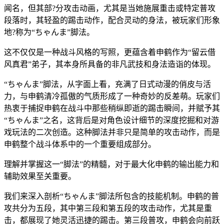
闻名，但其部?分攻击动画，尤其是当她施展重击或特定普攻
段落时，其轻盈的踢击动作，配合灵动的身法，被玩家们形象
地?称为“ちゃんま”脚法。
这不仅仅是一种战斗风格的写照，更蕴含着申鹤作为“留云借
风真君”弟子，其本身所具备的非凡武技和身法造诣的体现。
“ちゃんま”脚法，从字面上看，充满了日式动漫的俏皮与活
力，与申鹤清冷孤傲的气质形成了一种奇妙的反差萌。玩家们
热衷于捕捉申鹤在战斗中那些稍纵即逝的踢击瞬间，并赋予其
“ちゃんま”之名，这背后是对角色设计细节的深度挖掘和对游
戏玩法的二次创造。这种脚法并非只是简单的攻击动作，而是
申鹤整个战斗体系中的一个重要组成部分。
理解并掌握这一“脚法”的精髓，对于最大化申鹤的输出能力和
辅助效果至关重要。
我们来深入剖析“ちゃんま”脚法所包含的技能机制。申鹤的普
攻共分为五段，其中第三段和第五段的攻击动作，尤其是重
击，都展现了她灵活迅捷的踢击。第三段普攻，申鹤会向前跃