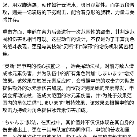
起，用双脚连踢，动作如行云流水，极具观赏性。而第五段普
攻，则是一记凌厉的下劈踢击，配合着身形的旋转，力量与美
感并存。
重击方面，申鹤在蓄力后会进行一次范围性的踢击，其判定范
围和伤害也相当可观。这些动作的设计，不仅是为了丰富角色
的战斗表现，更是与其技能“灵断”和“辟邪”的增伤机制紧密相
连。
“灵断”是申鹤的核心技能之一，她会挥动法杖，对前方敌人造
成冰元素伤害，并为队伍中的所有角色附加“しまいます”增持
效果。该效果在触发元素反应时，会根据申鹤的攻击力为队友
提供额外的冰元素伤害加成。而“辟邪”则是她的元素爆发，申
鹤会挥动法杖，造成大范围的冰元素伤害，并?为处于效果范
围内的角色提供“しまいます”增持效果，该效果会根据申鹤的
攻击力持续为角色提供冰元素伤害加成。
“ちゃんま”脚法，在实战中，其价值并不仅仅体现在其自身的
伤害输出上，更在于其与队友的协同作用。申鹤的普攻和重