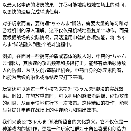
以最大化申鹤的增伤效果，并尽可能地缩短她在场上的时间，
以更快的速度完成辅助任务。
对于玩家而言，要精通“ちゃんま”脚法，需要大量的练习和对
游戏机制的深入理解。这不仅仅是机械地重复某个动作，而是
要根据战场的实际情况，灵活运用申鹤的各项技能，将“ちゃ
んま”脚法融入到整个战斗流程中。
例如，在面对一些拥有护盾或霸体的敌人时，申鹤的“ちゃん
ま”脚法，其快速的攻击频率和多段打击，能够有效地破除敌
人的防御，为队友创?造输出机会。申鹤自身的冰元素附着，
也能为后续的融化或冻结反应打下基础。
玩家还可以通过一些小技巧来提升“ちゃんま”脚法的实战效
果。例如，在施放重击时，可以利用闪避取消后摇，缩短攻击
的间隙，从而更快地进行下一次攻击。这种精细的操作，能够
显著提升申鹤在战场上的生存能力和输出效率。
我们来谈谈“ちゃんま”脚法所蕴含的文化意义。它不仅仅是一
种游戏内的操?作，更是一种玩家社群对于角色喜爱和创造力